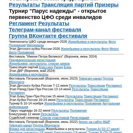
Результаты
Трансляция партий
Призеры
Турнир "Парус надежды" - открытое
первенство ЦФО среди инвалидов
Регламент
Результаты
Телеграм-канал фестиваля
Группа ВКонтакте фестиваля
Чемпионаты ЦФО среди женщин-2026
Жеребьевки и результаты
Фото
Положения
Материалы
Этап Детского кубка России-2026
Жеребьевки и результаты
Фото
Много
фото
Положение
Фестиваль "Имени Петра Великого" (Воронеж, июнь 2024)
Предварительная регистрация
Жеребьевки, результаты, списки заявок
Трансляция партий
Классика
Рапид
Блиц
Этап ДКР (Воронеж, май 2024)
Жеребьевки и результаты
Фестиваль Петровский (Воронеж, июнь 2023)
Telegram-канал
Группа
ВКонтакте
Этап Детского Кубка России 7-12 июня
Результаты
Трансляции
Регламент
Этап Рапид Гран-При России 13-14 июня
Результаты
Трансляции
Регламент
Этап Блиц Гран-При России 15 июня
Результаты
Трансляции
Регламент
Этап Кубка России 16-24 июня
Результаты
Трансляции
Регламент
Турнир Б 10-14 ноября
Жеребьевки и результаты
Положение
Актуальная
информация
Парус надежды 16-22 июня
Результаты
Положение
Блицтурнир 12 июня
Результаты
Судейский семинар
Список участников
Регистрация
Фестиваль Петровский (Воронеж, июнь 2022)
Анонс на сайте ФШР
Telegram-канал
Группа ВКонтакте
Форма для регистрации
Жеребьевки и результаты
Турнир A (10-17 июня)
Быстрые шахматы (18 июня)
Блицтурнир (19 июня)
Турнир B (20-26 июня)