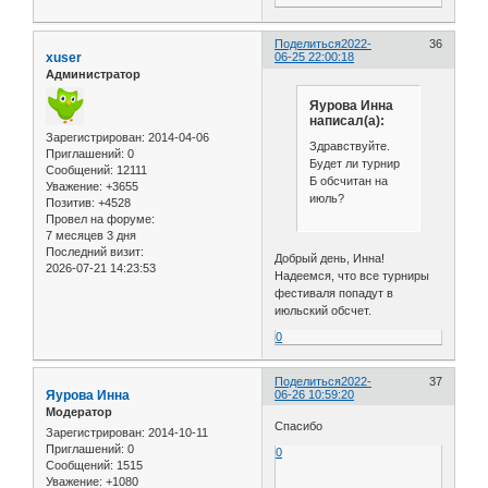
Поделиться
2022-
36
xuser
06-25 22:00:18
Администратор
Яурова Инна
написал(а):
Зарегистрирован
: 2014-04-06
Здравствуйте.
Приглашений:
0
Будет ли турнир
Сообщений:
12111
Б обсчитан на
Уважение:
+3655
июль?
Позитив:
+4528
Провел на форуме:
7 месяцев 3 дня
Последний визит:
Добрый день, Инна!
2026-07-21 14:23:53
Надеемся, что все турниры
фестиваля попадут в
июльский обсчет.
0
Поделиться
2022-
37
Яурова Инна
06-26 10:59:20
Модератор
Спасибо
Зарегистрирован
: 2014-10-11
Приглашений:
0
0
Сообщений:
1515
Уважение:
+1080