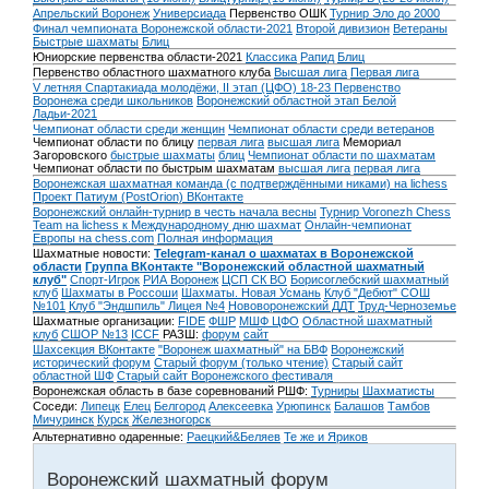
Апрельский Воронеж
Универсиада
Первенство ОШК
Турнир Эло до 2000
Финал чемпионата Воронежской области-2021
Второй дивизион
Ветераны
Быстрые шахматы
Блиц
Юниорские первенства области-2021
Классика
Рапид
Блиц
Первенство областного шахматного клуба
Высшая лига
Первая лига
V летняя Спартакиада молодёжи, II этап (ЦФО) 18-23
Первенство
Воронежа среди школьников
Воронежский областной этап Белой
Ладьи-2021
Чемпионат области среди женщин
Чемпионат области среди ветеранов
Чемпионат области по блицу
первая лига
высшая лига
Мемориал
Загоровского
быстрые шахматы
блиц
Чемпионат области по шахматам
Чемпионат области по быстрым шахматам
высшая лига
первая лига
Воронежская шахматная команда (с подтверждёнными никами) на lichess
Проект Патиум (PostOrion) ВКонтакте
Воронежский онлайн-турнир в честь начала весны
Турнир Voronezh Chess
Team на lichess к Международному дню шахмат
Онлайн-чемпионат
Европы на chess.com
Полная информация
Шахматные новости:
Telegram-канал о шахматах в Воронежской
области
Группа ВКонтакте "Воронежский областной шахматный
клуб"
Спорт-Игрок
РИА Воронеж
ЦСП СК ВО
Борисоглебский шахматный
клуб
Шахматы в Россоши
Шахматы. Новая Усмань
Клуб "Дебют" СОШ
№101
Клуб "Эндшпиль" Лицея №4
Нововоронежский ДДТ
Труд-Черноземье
Шахматные организации:
FIDE
ФШР
МШФ ЦФО
Областной шахматный
клуб
СШОР №13
ICCF
РАЗШ:
форум
сайт
Шахсекция ВКонтакте
"Воронеж шахматный" на БВФ
Воронежский
исторический форум
Cтарый форум (только чтение)
Старый сайт
областной ШФ
Старый сайт Воронежского фестиваля
Воронежская область в базе соревнований РШФ:
Турниры
Шахматисты
Соседи:
Липецк
Елец
Белгород
Алексеевка
Урюпинск
Балашов
Тамбов
Мичуринск
Курск
Железногорск
Альтернативно одаренные:
Раецкий&Беляев
Те же и Яриков
Воронежский шахматный форум