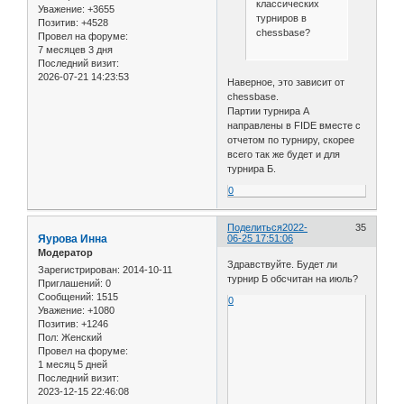
классических
Уважение:
+3655
турниров в
Позитив:
+4528
chessbase?
Провел на форуме:
7 месяцев 3 дня
Последний визит:
2026-07-21 14:23:53
Наверное, это зависит от
chessbase.
Партии турнира А
направлены в FIDE вместе с
отчетом по турниру, скорее
всего так же будет и для
турнира Б.
0
Поделиться
2022-
35
Яурова Инна
06-25 17:51:06
Модератор
Здравствуйте. Будет ли
Зарегистрирован
: 2014-10-11
турнир Б обсчитан на июль?
Приглашений:
0
Сообщений:
1515
0
Уважение:
+1080
Позитив:
+1246
Пол:
Женский
Провел на форуме:
1 месяц 5 дней
Последний визит:
2023-12-15 22:46:08