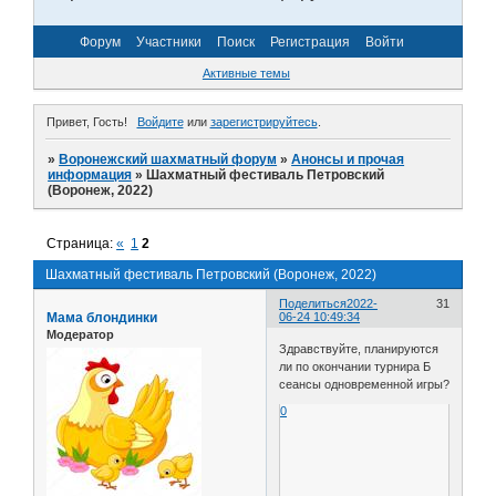
Форум
Участники
Поиск
Регистрация
Войти
Активные темы
Привет, Гость!
Войдите
или
зарегистрируйтесь
.
»
Воронежский шахматный форум
»
Анонсы и прочая
информация
»
Шахматный фестиваль Петровский
(Воронеж, 2022)
Страница:
«
1
2
Шахматный фестиваль Петровский (Воронеж, 2022)
Поделиться
2022-
31
Мама блондинки
06-24 10:49:34
Модератор
Здравствуйте, планируются
ли по окончании турнира Б
сеансы одновременной игры?
0