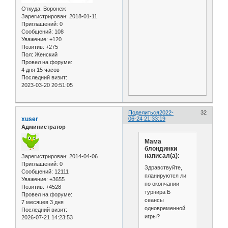
Откуда:
Воронеж
Зарегистрирован
: 2018-01-11
Приглашений:
0
Сообщений:
108
Уважение:
+120
Позитив:
+275
Пол:
Женский
Провел на форуме:
4 дня 15 часов
Последний визит:
2023-03-20 20:51:05
Поделиться
2022-
32
xuser
06-24 21:33:19
Администратор
Мама
блондинки
написал(а):
Зарегистрирован
: 2014-04-06
Приглашений:
0
Здравствуйте,
Сообщений:
12111
планируются ли
Уважение:
+3655
по окончании
Позитив:
+4528
турнира Б
Провел на форуме:
сеансы
7 месяцев 3 дня
одновременной
Последний визит:
игры?
2026-07-21 14:23:53