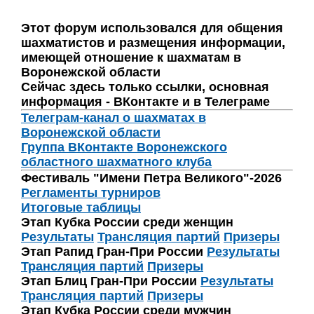
Этот форум использовался для общения
шахматистов и размещения информации,
имеющей отношение к шахматам в
Воронежской области
Сейчас здесь только ссылки, основная
информация - ВКонтакте и в Телеграме
Телеграм-канал о шахматах в
Воронежской области
Группа ВКонтакте Воронежского
областного шахматного клуба
Фестиваль "Имени Петра Великого"-2026
Регламенты турниров
Итоговые таблицы
Этап Кубка России среди женщин
Результаты
Трансляция партий
Призеры
Этап Рапид Гран-При России
Результаты
Трансляция партий
Призеры
Этап Блиц Гран-При России
Результаты
Трансляция партий
Призеры
Этап Кубка России среди мужчин