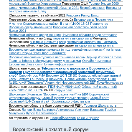
Апрельский Воронеж
Универсиада
Первенство ОШК
Турнир Эло до 2000
Финал чемпионата Воронежской области-2021
Второй дивизион
Ветераны
Быстрые шахматы
Блиц
Юниорские первенства области-2021
Классика
Рапид
Блиц
Первенство областного шахматного клуба
Высшая лига
Первая лига
V летняя Спартакиада молодёжи, II этап (ЦФО) 18-23
Первенство
Воронежа среди школьников
Воронежский областной этап Белой
Ладьи-2021
Чемпионат области среди женщин
Чемпионат области среди ветеранов
Чемпионат области по блицу
первая лига
высшая лига
Мемориал
Загоровского
быстрые шахматы
блиц
Чемпионат области по шахматам
Чемпионат области по быстрым шахматам
высшая лига
первая лига
Воронежская шахматная команда (с подтверждёнными никами) на lichess
Проект Патиум (PostOrion) ВКонтакте
Воронежский онлайн-турнир в честь начала весны
Турнир Voronezh Chess
Team на lichess к Международному дню шахмат
Онлайн-чемпионат
Европы на chess.com
Полная информация
Шахматные новости:
Telegram-канал о шахматах в Воронежской
области
Группа ВКонтакте "Воронежский областной шахматный
клуб"
Спорт-Игрок
РИА Воронеж
ЦСП СК ВО
Борисоглебский шахматный
клуб
Шахматы в Россоши
Шахматы. Новая Усмань
Клуб "Дебют" СОШ
№101
Клуб "Эндшпиль" Лицея №4
Нововоронежский ДДТ
Труд-Черноземье
Шахматные организации:
FIDE
ФШР
МШФ ЦФО
Областной шахматный
клуб
СШОР №13
ICCF
РАЗШ:
форум
сайт
Шахсекция ВКонтакте
"Воронеж шахматный" на БВФ
Воронежский
исторический форум
Cтарый форум (только чтение)
Старый сайт
областной ШФ
Старый сайт Воронежского фестиваля
Воронежская область в базе соревнований РШФ:
Турниры
Шахматисты
Соседи:
Липецк
Елец
Белгород
Алексеевка
Урюпинск
Балашов
Тамбов
Мичуринск
Курск
Железногорск
Альтернативно одаренные:
Раецкий&Беляев
Те же и Яриков
Воронежский шахматный форум