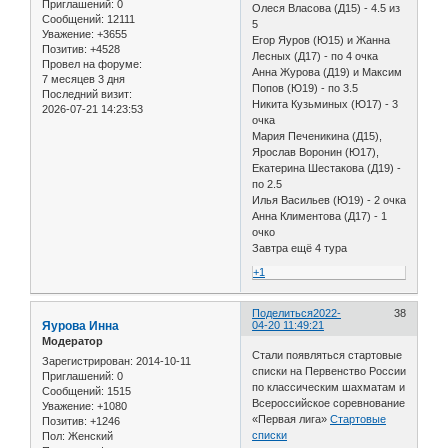
Приглашений:
0
Олеся Власова (Д15) - 4.5 из
Сообщений:
12111
5
Уважение:
+3655
Егор Яуров (Ю15) и Жанна
Позитив:
+4528
Лесных (Д17) - по 4 очка
Провел на форуме:
Анна Журова (Д19) и Максим
7 месяцев 3 дня
Попов (Ю19) - по 3.5
Последний визит:
Никита Кузьминых (Ю17) - 3
2026-07-21 14:23:53
очка
Мария Печеникина (Д15),
Ярослав Воронин (Ю17),
Екатерина Шестакова (Д19) -
по 2.5
Илья Васильев (Ю19) - 2 очка
Анна Климентова (Д17) - 1
очко
Завтра ещё 4 тура
+1
Поделиться
2022-
38
Яурова Инна
04-20 11:49:21
Модератор
Стали появляться стартовые
Зарегистрирован
: 2014-10-11
списки на Первенство России
Приглашений:
0
по классическим шахматам и
Сообщений:
1515
Всероссийское соревнование
Уважение:
+1080
«Первая лига»
Стартовые
Позитив:
+1246
списки
Пол:
Женский