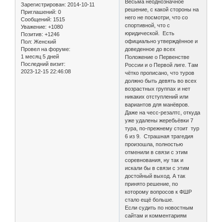
Весьма неоднозначное
Зарегистрирован
: 2014-10-11
решение, с какой стороны на
Приглашений:
0
него не посмотри, что со
Сообщений:
1515
спортивной, что с
Уважение:
+1080
юридической. Есть
Позитив:
+1246
официально утверждённое и
Пол:
Женский
Провел на форуме:
доведенное до всех
1 месяц 5 дней
Положение о Первенстве
Последний визит:
России и о Первой лиге. Там
2023-12-15 22:46:08
чётко прописано, что туров
должно быть девять во всех
возрастных группах и нет
никаких отступлений или
вариантов для манёвров.
Даже на чесс-резалтс, откуда
уже удалены жеребьёвки 7
тура, по-прежнему стоит тур
6 из 9. Страшная трагедия
произошла, полностью
отменили в связи с этим
соревнования, ну так и
искали бы в связи с этим
достойный выход. А так
принято решение, по
которому вопросов к ФШР
стало ещё больше.
Если судить по новостным
сайтам и комментариям