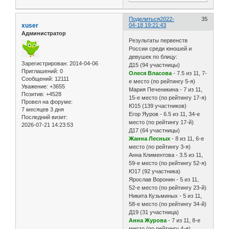
Поделиться
2022-
35
xuser
04-18 19:21:43
Администратор
Результаты первенств
России среди юношей и
девушек по блицу:
Зарегистрирован
: 2014-04-06
Д15 (94 участницы)
Приглашений:
0
Олеся Власова
- 7.5 из 11, 7-
Сообщений:
12111
е место (по рейтингу 5-я)
Уважение:
+3655
Мария Печеникина - 7 из 11,
Позитив:
+4528
15-е место (по рейтингу 17-я)
Провел на форуме:
Ю15 (139 участников)
7 месяцев 3 дня
Егор Яуров - 6.5 из 11, 34-е
Последний визит:
место (по рейтингу 17-й)
2026-07-21 14:23:53
Д17 (64 участницы)
Жанна Лесных
- 8 из 11, 6-е
место (по рейтингу 3-я)
Анна Климентова - 3.5 из 11,
59-е место (по рейтингу 52-я)
Ю17 (92 участника)
Ярослав Воронин - 5 из 11,
52-е место (по рейтингу 23-й)
Никита Кузьминых - 5 из 11,
58-е место (по рейтингу 34-й)
Д19 (31 участница)
Анна Журова
- 7 из 11, 8-е
место (по рейтингу 4-я)