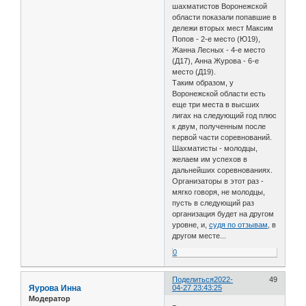
шахматистов Воронежской
области показали попавшие в
дележи вторых мест Максим
Попов - 2-е место (Ю19),
Жанна Лесных - 4-е место
(Д17), Анна Журова - 6-е
место (Д19).
Таким образом, у
Воронежской области есть
еще три места в высших
лигах на следующий год плюс
к двум, полученным после
первой части соревнований.
Шахматисты - молодцы,
желаем им успехов в
дальнейших соревнованиях.
Организаторы в этот раз -
мягко говоря, не молодцы,
пусть в следующий раз
организация будет на другом
уровне, и,
судя по отзывам
, в
другом месте...
0
Поделиться
2022-
49
Яурова Инна
04-27 23:43:25
Модератор