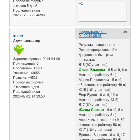
Провел на форуме:
+1
1 месяц 5 дней
Последний визит:
2023-12-15 22:46:08
Поделиться
2022-
39
xuser
04-20 19:09:03
Администратор
Результаты первенств
России среди юношей и
девушек по быстрым
Зарегистрирован
: 2014-04-06
шахматам:
Приглашений:
0
Д15 (97 участниц)
Сообщений:
12111
Олеся Власова
- 6.5 из 9, 6-е
Уважение:
+3655
место (по рейтингу 6-я)
Позитив:
+4528
Мария Печеникина - 5 из 9,
Провел на форуме:
45-е место (по рейтингу 49-я)
7 месяцев 3 дня
Ю15 (161 участник)
Последний визит:
Егор Яуров - 6 из 9, 19-е
2026-07-21 14:23:53
место (по рейтингу 43-й)
Д17 (69 участниц)
Жанна Лесных
- 6 из 9, 8-е
место (по рейтингу 8-я)
Анна Климентова - 4 из 9, 50-
е место (по рейтингу 50-я)
Ю17 (104 участника)
Ярослав Воронин - 6 из 9, 17-
е место (по рейтингу 52-й)