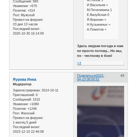
М.Попов 1
Сообщений:
583
И.Васильев =
Уважение:
+575
М.Печеникина 1
Позитив:
+314
Е.Валуйская 0
Пол:
Мужской
Я.Воронин =
Провел на форуме:
23 дня 13 часов
Н.Кузьминых =
Последний визит:
А.Помитов +
2025-10-30 16:14:09
Здесь хмурая погода и нам
не просто потому... Но мы,
по - честному в бою!
+3
Поделиться
2022-
43
Яурова Инна
04-23 08:00:51
Модератор
Зарегистрирован
: 2014-10-11
Приглашений:
0
Сообщений:
1515
Уважение:
+1080
Позитив:
+1246
Пол:
Женский
Провел на форуме:
1 месяц 5 дней
Последний визит:
2023-12-15 22:46:08