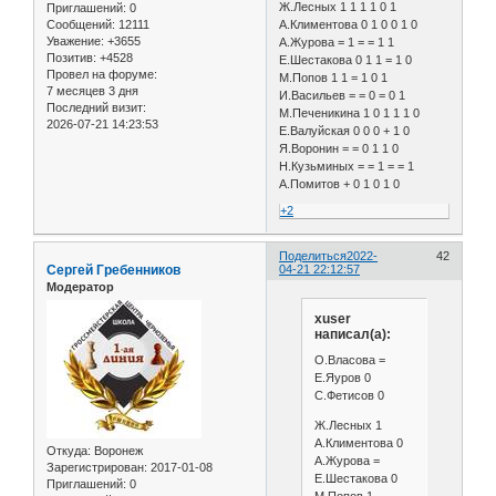
Ж.Лесных 1 1 1 1 0 1
Приглашений:
0
Сообщений:
12111
А.Климентова 0 1 0 0 1 0
Уважение:
+3655
А.Журова = 1 = = 1 1
Позитив:
+4528
Е.Шестакова 0 1 1 = 1 0
Провел на форуме:
М.Попов 1 1 = 1 0 1
7 месяцев 3 дня
И.Васильев = = 0 = 0 1
Последний визит:
М.Печеникина 1 0 1 1 1 0
2026-07-21 14:23:53
Е.Валуйская 0 0 0 + 1 0
Я.Воронин = = 0 1 1 0
Н.Кузьминых = = 1 = = 1
А.Помитов + 0 1 0 1 0
+2
Поделиться
2022-
42
Сергей Гребенников
04-21 22:12:57
Модератор
xuser
написал(а):
О.Власова =
Е.Яуров 0
С.Фетисов 0
Ж.Лесных 1
А.Климентова 0
Откуда:
Воронеж
А.Журова =
Зарегистрирован
: 2017-01-08
Е.Шестакова 0
Приглашений:
0