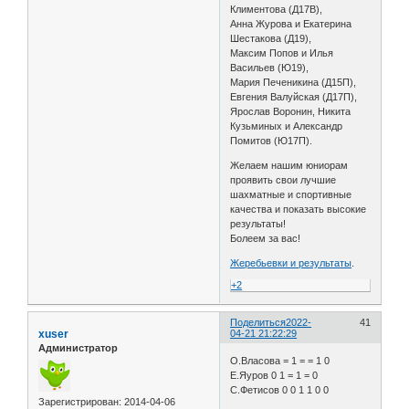
Климентова (Д17В),
Анна Журова и Екатерина
Шестакова (Д19),
Максим Попов и Илья
Васильев (Ю19),
Мария Печеникина (Д15П),
Евгения Валуйская (Д17П),
Ярослав Воронин, Никита
Кузьминых и Александр
Помитов (Ю17П).
Желаем нашим юниорам
проявить свои лучшие
шахматные и спортивные
качества и показать высокие
результаты!
Болеем за вас!
Жеребьевки и результаты
.
+2
Поделиться
2022-
41
xuser
04-21 21:22:29
Администратор
О.Власова = 1 = = 1 0
Е.Яуров 0 1 = 1 = 0
С.Фетисов 0 0 1 1 0 0
Зарегистрирован
: 2014-04-06