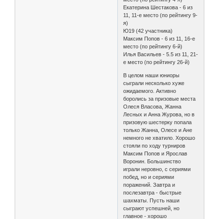
Екатерина Шестакова - 6 из
11, 11-е место (по рейтингу 9-
я)
Ю19 (42 участника)
Максим Попов - 6 из 11, 16-е
место (по рейтингу 6-й)
Илья Васильев - 5.5 из 11, 21-
е место (по рейтингу 26-й)
В целом наши юниоры
сыграли несколько хуже
ожидаемого. Активно
боролись за призовые места
Олеся Власова, Жанна
Лесных и Анна Журова, но в
призовую шестерку попала
только Жанна, Олесе и Ане
немного не хватило. Хорошо
стояли по ходу турниров
Максим Попов и Ярослав
Воронин. Большинство
играли неровно, с сериями
побед, но и сериями
поражений. Завтра и
послезавтра - быстрые
шахматы. Пусть наши
сыграют успешней, но
главное - хорошо