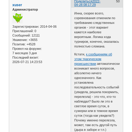
Поделиться
2022-
50
xuser
04-28 08:17:29
Администратор
Инна, скорее всего,
соревнования отменили по
требованию следственных
Зарегистрирован
: 2014-04-06
органов - этот вариант
Приглашений:
0
кажется наиболее
Сообщений:
12111
вероятным. Логика хода
Уважение:
+3655
турниров, конечно, оказалась
Позитив:
+4528
полностью сломана.
Провел на форуме:
7 месяцев 3 дня
Кстати,
к сообщениям об
Последний визит:
этом трагическом
2026-07-21 14:23:53
происшествии
автоматически
возникает много вопросов,
абсолютно ничего
однозначного. Как
установлена
последовательность событий
(увидела, решила покормить,
перелезла) - это что, кто-то
наблюдал? Было ли это в
светлое время суток, в
сумерки или в темное время
суток (тогда как увидела?)
Почему именно перелезла,
может, там есть другой путь
(дыра в заборе и т.п.)