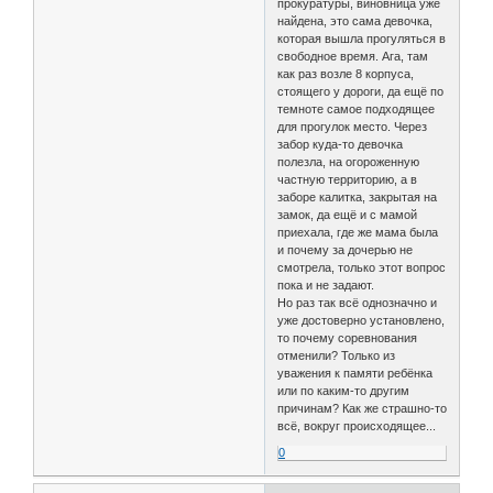
прокуратуры, виновница уже
найдена, это сама девочка,
которая вышла прогуляться в
свободное время. Ага, там
как раз возле 8 корпуса,
стоящего у дороги, да ещё по
темноте самое подходящее
для прогулок место. Через
забор куда-то девочка
полезла, на огороженную
частную территорию, а в
заборе калитка, закрытая на
замок, да ещё и с мамой
приехала, где же мама была
и почему за дочерью не
смотрела, только этот вопрос
пока и не задают.
Но раз так всё однозначно и
уже достоверно установлено,
то почему соревнования
отменили? Только из
уважения к памяти ребёнка
или по каким-то другим
причинам? Как же страшно-то
всë, вокруг происходящее...
0