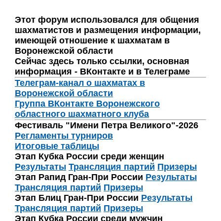
Этот форум использовался для общения
шахматистов и размещения информации,
имеющей отношение к шахматам в
Воронежской области
Сейчас здесь только ссылки, основная
информация - ВКонтакте и в Телеграме
Телеграм-канал о шахматах в
Воронежской области
Группа ВКонтакте Воронежского
областного шахматного клуба
Фестиваль "Имени Петра Великого"-2026
Регламенты турниров
Итоговые таблицы
Этап Кубка России среди женщин
Результаты
Трансляция партий
Призеры
Этап Рапид Гран-При России
Результаты
Трансляция партий
Призеры
Этап Блиц Гран-При России
Результаты
Трансляция партий
Призеры
Этап Кубка России среди мужчин