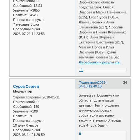
Приглашений:
0
Воронежскую область
Сообщений:
12111
представляют: Олеся
Уважение:
+3655
Власова и Мария Печеникина
Позитив:
+4528
(Д15), Егор Яуров (Ю15),
Провел на форуме:
Жанна Лесных и Анна
7 месяцев 3 дня
Климентова (Д17), Ярослав
Последний визит:
Воронин и Никита Кузьминых
2026-07-21 14:23:53
(Ю17), Анна Журова и
Екатерина Шестакова (Д17),
Максим Попов и Илья
Васильев (Ю19). Удачи
землякам, болеем за Вас!
Жеребьевки и результаты
.
+1
Поделиться
2022-
34
Cуров Сергей
04-18 12:40:10
Модератор
Болеем за Воронежскую
Зарегистрирован
: 2018-01-11
область! Есть лидеры
Приглашений:
0
девушки! Тем кто сделал
Сообщений:
180
длинную рокировку-
Уважение:
+109
собраться и достойно
Позитив:
+9
закончить турнир!Впереди
Провел на форуме:
10 дней 0 часов
еще 4 тура. Удачи!
Последний визит:
0
2023-06-14 21:29:50