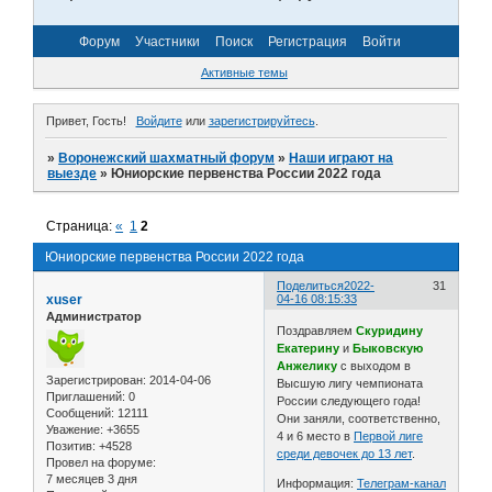
Форум
Участники
Поиск
Регистрация
Войти
Активные темы
Привет, Гость!
Войдите
или
зарегистрируйтесь
.
»
Воронежский шахматный форум
»
Наши играют на
выезде
»
Юниорские первенства России 2022 года
Страница:
«
1
2
Юниорские первенства России 2022 года
Поделиться
2022-
31
xuser
04-16 08:15:33
Администратор
Поздравляем
Скуридину
Екатерину
и
Быковскую
Анжелику
с выходом в
Зарегистрирован
: 2014-04-06
Высшую лигу чемпионата
Приглашений:
0
России следующего года!
Сообщений:
12111
Они заняли, соответственно,
Уважение:
+3655
4 и 6 место в
Первой лиге
Позитив:
+4528
среди девочек до 13 лет
.
Провел на форуме:
7 месяцев 3 дня
Информация:
Телеграм-канал