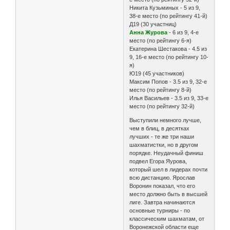
Никита Кузьминых - 5 из 9,
38-е место (по рейтингу 41-й)
Д19 (30 участниц)
Анна Журова
- 6 из 9, 4-е
место (по рейтингу 6-я)
Екатерина Шестакова - 4.5 из
9, 16-е место (по рейтингу 10-
я)
Ю19 (45 участников)
Максим Попов - 3.5 из 9, 32-е
место (по рейтингу 8-й)
Илья Васильев - 3.5 из 9, 33-е
место (по рейтингу 32-й)
Выступили немного лучше,
чем в блиц, в десятках
лучших - те же три наши
шахматистки, но в другом
порядке. Неудачный финиш
подвел Егора Яурова,
который шел в лидерах почти
всю дистанцию. Ярослав
Воронин показал, что его
место должно быть в высшей
лиге. Завтра начинаются
основные турниры - по
классическим шахматам, от
Воронежской области еще