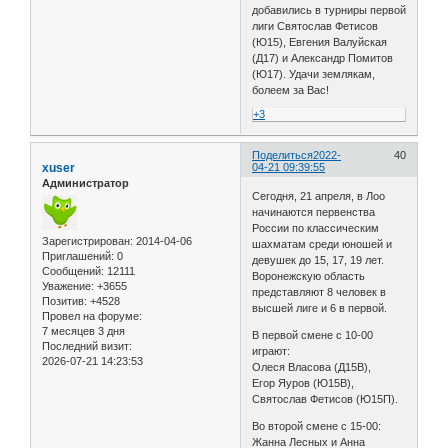
добавились в турниры первой
лиги Святослав Фетисов
(Ю15), Евгения Валуйская
(Д17) и Александр Помитов
(Ю17). Удачи землякам,
болеем за Вас!
+3
Поделиться
2022-
40
xuser
04-21 09:39:55
Администратор
Сегодня, 21 апреля, в Лоо
начинаются первенства
России по классическим
Зарегистрирован
: 2014-04-06
шахматам среди юношей и
Приглашений:
0
девушек до 15, 17, 19 лет.
Сообщений:
12111
Воронежскую область
Уважение:
+3655
представляют 8 человек в
Позитив:
+4528
высшей лиге и 6 в первой.
Провел на форуме:
7 месяцев 3 дня
В первой смене с 10-00
Последний визит:
играют:
2026-07-21 14:23:53
Олеся Власова (Д15В),
Егор Яуров (Ю15В),
Святослав Фетисов (Ю15П).
Во второй смене с 15-00:
Жанна Лесных и Анна