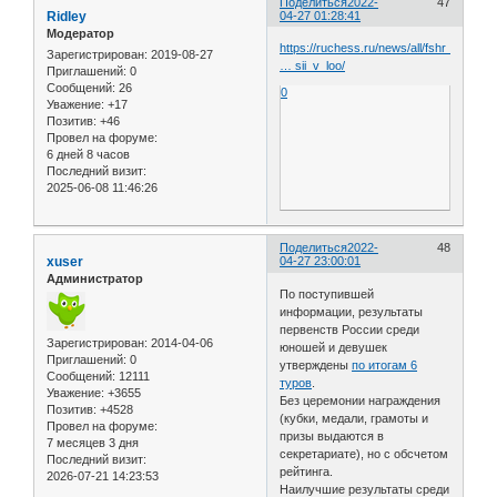
Поделиться
2022-
47
Ridley
04-27 01:28:41
Модератор
https://ruchess.ru/news/all/fshr_dosroc
Зарегистрирован
: 2019-08-27
… sii_v_loo/
Приглашений:
0
Сообщений:
26
0
Уважение:
+17
Позитив:
+46
Провел на форуме:
6 дней 8 часов
Последний визит:
2025-06-08 11:46:26
Поделиться
2022-
48
xuser
04-27 23:00:01
Администратор
По поступившей
информации, результаты
первенств России среди
Зарегистрирован
: 2014-04-06
юношей и девушек
Приглашений:
0
утверждены
по итогам 6
Сообщений:
12111
туров
.
Уважение:
+3655
Без церемонии награждения
Позитив:
+4528
(кубки, медали, грамоты и
Провел на форуме:
призы выдаются в
7 месяцев 3 дня
секретариате), но с обсчетом
Последний визит:
рейтинга.
2026-07-21 14:23:53
Наилучшие результаты среди