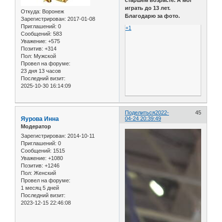
старшем возрасте. А мог
играть до 13 лет.
Откуда:
Воронеж
Благодарю за фото.
Зарегистрирован
: 2017-01-08
Приглашений:
0
+1
Сообщений:
583
Уважение:
+575
Позитив:
+314
Пол:
Мужской
Провел на форуме:
23 дня 13 часов
Последний визит:
2025-10-30 16:14:09
Поделиться
2022-
45
Яурова Инна
04-24 20:39:49
Модератор
Зарегистрирован
: 2014-10-11
Приглашений:
0
Сообщений:
1515
Уважение:
+1080
Позитив:
+1246
Пол:
Женский
Провел на форуме:
1 месяц 5 дней
Последний визит:
2023-12-15 22:46:08