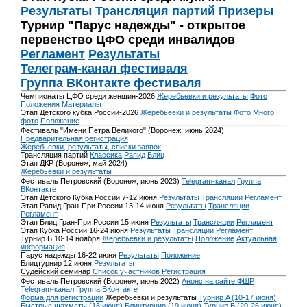
Результаты
Трансляция партий
Призеры
Турнир "Парус надежды" - открытое
первенство ЦФО среди инвалидов
Регламент
Результаты
Телеграм-канал фестиваля
Группа ВКонтакте фестиваля
Чемпионаты ЦФО среди женщин-2026
Жеребьевки и результаты
Фото
Положения
Материалы
Этап Детского кубка России-2026
Жеребьевки и результаты
Фото
Много
фото
Положение
Фестиваль "Имени Петра Великого" (Воронеж, июнь 2024)
Предварительная регистрация
Жеребьевки, результаты, списки заявок
Трансляция партий
Классика
Рапид
Блиц
Этап ДКР (Воронеж, май 2024)
Жеребьевки и результаты
Фестиваль Петровский (Воронеж, июнь 2023)
Telegram-канал
Группа
ВКонтакте
Этап Детского Кубка России 7-12 июня
Результаты
Трансляции
Регламент
Этап Рапид Гран-При России 13-14 июня
Результаты
Трансляции
Регламент
Этап Блиц Гран-При России 15 июня
Результаты
Трансляции
Регламент
Этап Кубка России 16-24 июня
Результаты
Трансляции
Регламент
Турнир Б 10-14 ноября
Жеребьевки и результаты
Положение
Актуальная
информация
Парус надежды 16-22 июня
Результаты
Положение
Блицтурнир 12 июня
Результаты
Судейский семинар
Список участников
Регистрация
Фестиваль Петровский (Воронеж, июнь 2022)
Анонс на сайте ФШР
Telegram-канал
Группа ВКонтакте
Форма для регистрации
Жеребьевки и результаты
Турнир A (10-17 июня)
Быстрые шахматы (18 июня)
Блицтурнир (19 июня)
Турнир B (20-26 июня)