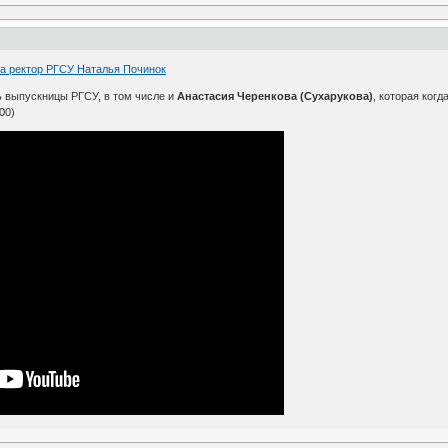
а ректор РГСУ Наталья Починок
ь выпускницы РГСУ, в том числе и
Анастасия Черенкова (Сухарукова)
, которая ког
00)