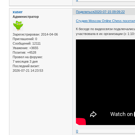
xuser
Поделиться
2020-07-15 09:09:22
Администратор
Студию Moscow Online Chess посетил
К беседе по видеосвязи подключалис
участвовала в их организации (с 1:10:
Зарегистрирован
: 2014-04-06
Приглашений:
0
Сообщений:
12111
Уважение:
+3655
Позитив:
+4528
Провел на форуме:
7 месяцев 3 дня
Последний визит:
2026-07-21 14:23:53
0