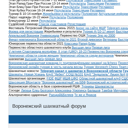
Этап Детского Кубка России 7-12 июня
Результаты
Трансляции
Регламент
Этап Рапид Гран-При России 13-14 июня
Результаты
Трансляции
Регламент
Этап Блиц Гран-При России 15 июня
Результаты
Трансляции
Регламент
Этап Кубка России 16-24 июня
Результаты
Трансляции
Регламент
Турнир Б 10-14 ноября
Жеребьевки и результаты
Положение
Актуальная информ
Парус надежды 16-22 июня
Результаты
Положение
Блицтурнир 12 июня
Результаты
Судейский семинар
Список участников
Регистрация
Фестиваль Петровский (Воронеж, июнь 2022)
Анонс на сайте ФШР
Telegram-кана
Форма для регистрации
Жеребьевки и результаты
Турнир A (10-17 июня)
Быстрые
Апрельский Воронеж
Универсиада
Первенство ОШК
Турнир Эло до 2000
Финал чемпионата Воронежской области-2021
Второй дивизион
Ветераны
Быстр
Юниорские первенства области-2021
Классика
Рапид
Блиц
Первенство областного шахматного клуба
Высшая лига
Первая лига
V летняя Спартакиада молодёжи, II этап (ЦФО) 18-23
Первенство Воронежа сред
Чемпионат области среди женщин
Чемпионат области среди ветеранов
Чемпиона
шахматам
высшая лига
первая лига
Воронежская шахматная команда (с подтверждёнными никами) на lichess
Проект
Воронежский онлайн-турнир в честь начала весны
Турнир Voronezh Chess Team 
Шахматные новости:
Telegram-канал о шахматах в Воронежской области
Гр
Шахматы. Новая Усмань
Клуб "Дебют" СОШ №101
Клуб "Эндшпиль" Лицея №4
Н
Шахматные организации:
FIDE
ФШР
МШФ ЦФО
Областной шахматный клуб
СШО
Шахсекция ВКонтакте
"Воронеж шахматный" на БВФ
Воронежский исторический
Воронежская область в базе соревнований РШФ:
Турниры
Шахматисты
Соседи:
Липецк
Елец
Белгород
Алексеевка
Урюпинск
Балашов
Тамбов
Мичуринс
Альтернативно одаренные:
Раецкий&Беляев
Те же и Яриков
Воронежский шахматный форум