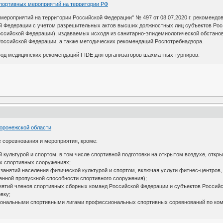
портивных мероприятий на территории РФ
мероприятий на территории Российской Федерации" № 497 от 08.07.2020 г. рекоменд
й Федерации с учетом разрешительных актов высших должностных лиц субъектов Ро
оссийской Федерации), издаваемых исходя из санитарно-эпидемиологической обстано
Российской Федерации, а также методических рекомендаций Роспотребнадзора.
евод медицинских рекомендаций FIDE для организаторов шахматных турниров.
оронежской области
 соревнования и мероприятия, кроме:
й культурой и спортом, в том числе спортивной подготовки на открытом воздухе, от
х спортивных сооружениях;
 занятий населения физической культурой и спортом, включая услуги фитнес-центров, 
енной пропускной способности спортивного сооружения);
иятий членов спортивных сборных команд Российской Федерации и субъектов Российс
вку;
иональными спортивными лигами профессиональных спортивных соревнований по кома