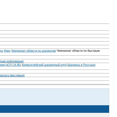
ты
блиц
Чемпионат области по шахматам
Чемпионат области по быстрым
лная информация
неж
ЦСП СК ВО
Борисоглебский шахматный клуб
Шахматы в Россоши
ежского фестиваля