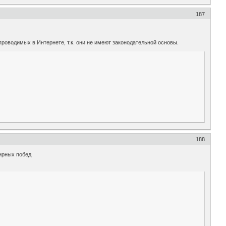
187
роводимых в Интернете, т.к. они не имеют законодательной основы.
188
ирных побед