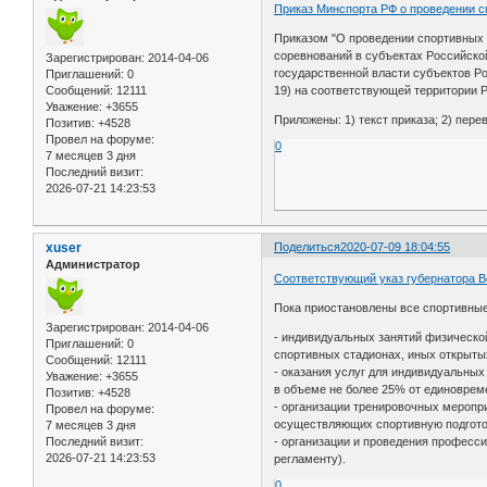
Приказ Минспорта РФ о проведении с
Приказом "О проведении спортивных 
соревнований в субъектах Российско
Зарегистрирован
: 2014-04-06
государственной власти субъектов Р
Приглашений:
0
Сообщений:
12111
19) на соответствующей территории 
Уважение:
+3655
Приложены: 1) текст приказа; 2) пер
Позитив:
+4528
Провел на форуме:
0
7 месяцев 3 дня
Последний визит:
2026-07-21 14:23:53
xuser
Поделиться
2020-07-09 18:04:55
Администратор
Соответствующий указ губернатора В
Пока приостановлены все спортивные
Зарегистрирован
: 2014-04-06
- индивидуальных занятий физическо
Приглашений:
0
спортивных стадионах, иных открыты
Сообщений:
12111
- оказания услуг для индивидуальных
Уважение:
+3655
в объеме не более 25% от единоврем
Позитив:
+4528
- организации тренировочных меропр
Провел на форуме:
осуществляющих спортивную подгото
7 месяцев 3 дня
Последний визит:
- организации и проведения професс
2026-07-21 14:23:53
регламенту).
0