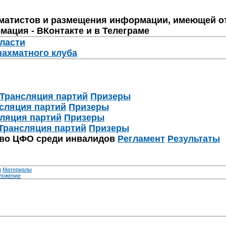
матистов и размещения информации, имеющей о
мация - ВКонтакте и в Телеграме
бласти
шахматного клуба
Трансляция партий
Призеры
сляция партий
Призеры
ляция партий
Призеры
Трансляция партий
Призеры
тво ЦФО среди инвалидов
Регламент
Результаты
я
Материалы
ложение