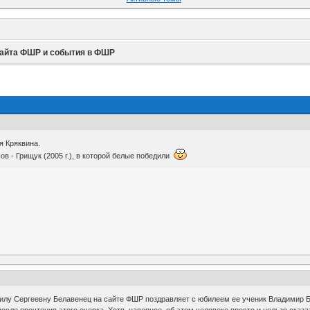
сайта ФШР и события в ФШР
я Кряквина.
 - Грищук (2005 г.), в которой белые победили
лу Сергеевну Белавенец на сайте ФШР поздравляет с юбилеем ее ученик Владимир Б
осле прочтения этого очерка. Хотя, наверное, об этом человеке просто и нельзя сказа