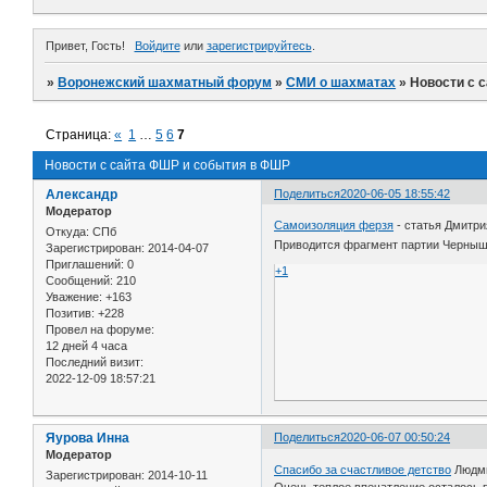
Привет, Гость!
Войдите
или
зарегистрируйтесь
.
»
Воронежский шахматный форум
»
СМИ о шахматах
»
Новости с 
Страница:
«
1
…
5
6
7
Новости с сайта ФШР и события в ФШР
Александр
Поделиться
2020-06-05 18:55:42
Модератор
Самоизоляция ферзя
- статья Дмитри
Откуда:
СПб
Приводится фрагмент партии Чернышов
Зарегистрирован
: 2014-04-07
Приглашений:
0
+1
Сообщений:
210
Уважение:
+163
Позитив:
+228
Провел на форуме:
12 дней 4 часа
Последний визит:
2022-12-09 18:57:21
Яурова Инна
Поделиться
2020-06-07 00:50:24
Модератор
Спасибо за счастливое детство
Людми
Зарегистрирован
: 2014-10-11
Очень теплое впечатление осталось п