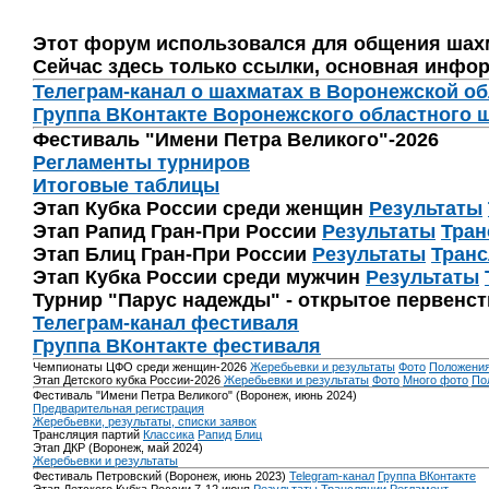
Этот форум использовался для общения шах
Сейчас здесь только ссылки, основная инфор
Телеграм-канал о шахматах в Воронежской о
Группа ВКонтакте Воронежского областного 
Фестиваль "Имени Петра Великого"-2026
Регламенты турниров
Итоговые таблицы
Этап Кубка России среди женщин
Результаты
Этап Рапид Гран-При России
Результаты
Тран
Этап Блиц Гран-При России
Результаты
Транс
Этап Кубка России среди мужчин
Результаты
Турнир "Парус надежды" - открытое первенс
Телеграм-канал фестиваля
Группа ВКонтакте фестиваля
Чемпионаты ЦФО среди женщин-2026
Жеребьевки и результаты
Фото
Положени
Этап Детского кубка России-2026
Жеребьевки и результаты
Фото
Много фото
По
Фестиваль "Имени Петра Великого" (Воронеж, июнь 2024)
Предварительная регистрация
Жеребьевки, результаты, списки заявок
Трансляция партий
Классика
Рапид
Блиц
Этап ДКР (Воронеж, май 2024)
Жеребьевки и результаты
Фестиваль Петровский (Воронеж, июнь 2023)
Telegram-канал
Группа ВКонтакте