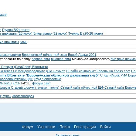
ация
л
Группа ВКонтакте
 шахматы (18 июня)
Блицтурнир (19 июня)
Турнир B (20-26 июня)
ые шахматы
Блиц
и школьников
Воронежский областной этап Белой Ладьи-2021
т области по блицу
первая лига
высшая лига
Мемориал Загоровского
быстрые шахма
 Патиум (PostOrion) ВКонтакте
на lichess к Международному дню шахмат
Онлайн-чемпионат Европы на chess.com
По
уппа ВКонтакте "Воронежский областной шахматный клуб"
Спорт-Игрок
РИА Воро
ововоронежский ДДТ
Труд-Черноземье
Р №13
ICCF
РАЗШ:
форум
сайт
 форум
Cтарый форум (только чтение)
Старый сайт областной ШФ
Старый сайт Ворон
к
Курск
Железногорск
Форум
Участники
Поиск
Регистрация
Войти
Активные темы