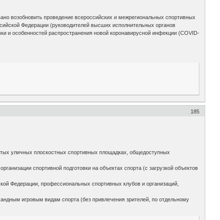
овано возобновить проведение всероссийских и межрегиональных спортивных
ссийской Федерации (руководителей высших исполнительных органов
вки и особенностей распространения новой коронавирусной инфекции (COVID-
185
крытых уличных плоскостных спортивных площадках, общедоступных
организации спортивной подготовки на объектах спорта (с загрузкой объектов
кой Федерации, профессиональных спортивных клубов и организаций,
ндным игровым видам спорта (без привлечения зрителей, по отдельному