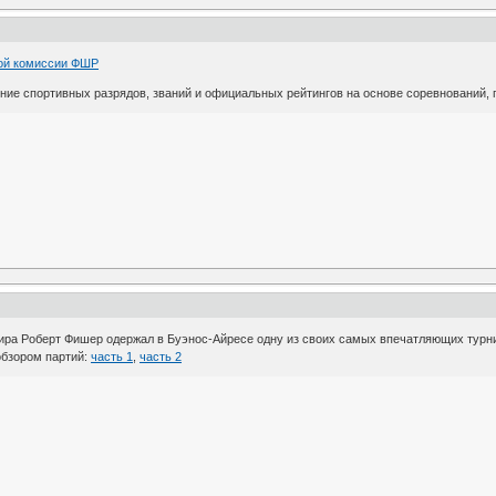
ой комиссии ФШР
ние спортивных разрядов, званий и официальных рейтингов на основе соревнований, п
мира Роберт Фишер одержал в Буэнос-Айресе одну из своих самых впечатляющих турн
обзором партий:
часть 1
,
часть 2