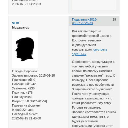
2026-07-21 14:23:53
Поделиться
2016-
29
VDV
03-27 22:25:34
Модератор
Вот как выглядит на
гроссмейстерской школе в
Костроме вечерняя
индивидуальная
консультация:
смотреть
здесь >>>
Особенность консультации в
том, что любой участник
сессии по своему желанию
Откуда:
Воронеж
Зарегистрирован
: 2015-01-18
заранее "заказывает" тему. К
Приглашений:
0
примеру, Олеся просила
Сообщений:
242
рассказать про особенности
Уважение:
+236
"Сицилианского эндшпиля".
Позитив:
+176
После чего участвующие
Пол:
Мужской
тренеры сами решают - кто
Возраст:
50
[1976-02-06]
хочет рассказать эту тему.
Провел на форуме:
Готовит ее заранее.
9 дней 22 часа
Заранее составляется список
Последний визит:
где указана тема, тот кто
2022-02-15 21:40:00
будет участником
консультации (ученик) и тот