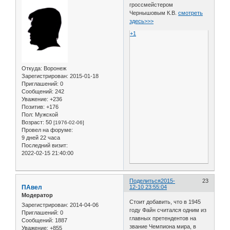
гроссмейстером
Чернышовым К.В.
смотреть
здесь>>>
+1
Откуда:
Воронеж
Зарегистрирован
: 2015-01-18
Приглашений:
0
Сообщений:
242
Уважение:
+236
Позитив:
+176
Пол:
Мужской
Возраст:
50
[1976-02-06]
Провел на форуме:
9 дней 22 часа
Последний визит:
2022-02-15 21:40:00
Поделиться
2015-
23
ПАвел
12-10 23:55:04
Модератор
Стоит добавить, что в 1945
Зарегистрирован
: 2014-04-06
году Файн считался одним из
Приглашений:
0
главных претендентов на
Сообщений:
1887
звание Чемпиона мира, в
Уважение:
+855