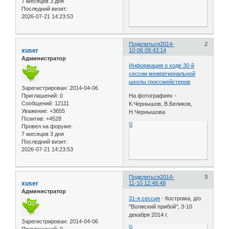
7 месяцев 3 дня
Последний визит:
2026-07-21 14:23:53
Поделиться
2014-
2
xuser
10-06 09:43:14
Администратор
Информация о ходе 30-й
сессии межрегиональной
школы гроссмейстеров
Зарегистрирован
: 2014-04-06
На фотографиях -
Приглашений:
0
Сообщений:
12111
К.Чернышов, В.Беликов,
Уважение:
+3655
Н.Чернышова
Позитив:
+4528
0
Провел на форуме:
7 месяцев 3 дня
Последний визит:
2026-07-21 14:23:53
Поделиться
2014-
3
xuser
11-10 12:48:48
Администратор
31-я сессия
- Кострома, д/о
"Волжский прибой", 3-10
декабря 2014 г.
Зарегистрирован
: 2014-04-06
0
Приглашений:
0