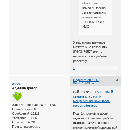
областном
клубе? и можно
ли записаться к
какому-либо
тренеру. 17 лет.
КМС
У нас много тренеров.
Можете мне позвонить
89103460570 или тут
написать, я подробнее
расскажу.
0
Поделиться
2015-
13
xuser
09-26 18:48:59
Администратор
Сайт РШФ:
Под Костромой
стартовала сессия
межрегиональной школы
Зарегистрирован
: 2014-04-06
гроссмейстеров
Приглашений:
0
Сообщений:
12111
Под Костромой, в доме
Уважение:
+3655
отдыха «Волжский прибой»,
Позитив:
+4528
стартовала 33-я сессия
Провел на форуме:
межрегиональной шахматной