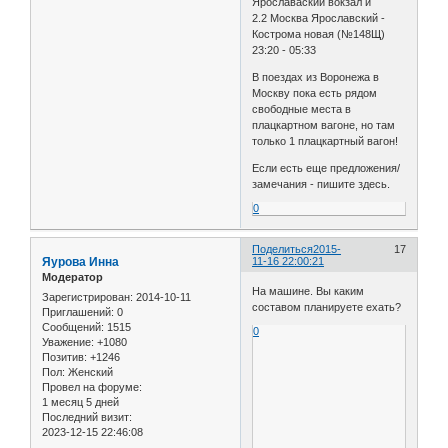
Ярославаский вокзал и
2.2 Москва Ярославский -
Кострома новая (№148Щ)
23:20 - 05:33
В поездах из Воронежа в
Москву пока есть рядом
свободные места в
плацкартном вагоне, но там
только 1 плацкартный вагон!
Если есть еще предложения/
замечания - пишите здесь.
0
Поделиться
2015-
17
Яурова Инна
11-16 22:00:21
Модератор
На машине. Вы каким
Зарегистрирован
: 2014-10-11
составом планируете ехать?
Приглашений:
0
Сообщений:
1515
0
Уважение:
+1080
Позитив:
+1246
Пол:
Женский
Провел на форуме:
1 месяц 5 дней
Последний визит:
2023-12-15 22:46:08