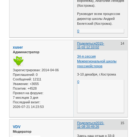
Воронежа), Анатолий Лебедев
(Кострома).
Руководит всем процессом
директор школы Андрей
Белетский (Кострома).
0
Поделиться
2015-
14
xuser
11-02 12:10:02
Администратор
34-я сессия
Межрегиональной школы
гроссмейстеров
Зарегистрирован
: 2014-04-06
3-10 декабря, г.Кострома
Приглашений:
0
Сообщений:
12111
0
Уважение:
+3655
Позитив:
+4528
Провел на форуме:
7 месяцев 3 дня
Последний визит:
2026-07-21 14:23:53
Поделиться
2015-
15
VDV
11-08 20:49:26
Модератор
Здесь наш отзыв о 33-й