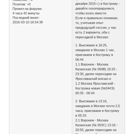
декабря 2015 г.) в Кострому -
Позитив:
+0
давайте скооперируемся,
Провел на форуме:
4 часа 42 минуты
чтобы ехать вместе.
Последний визит:
Если я правильно понимаю,
2016-03-10 16:54:38
то, учитывая опыт
предыдущей сессии, у нас
есть 2 варианта, оба с
пересадкой в Москве:
1. Выезжаем в 16:25,
ожидание в Москве 1 час,
приезжаем в Кострому в
06:44 .
1.1 Воронеж - Москва
Казанская (№ 069В) 16:25 -
23:30, далее переходим на
Ярославаский вокзал и
1.2 Москва Ярославский -
Кострома новая (№044Э)
00:35 - 06:44
2. Выезжаем в 13:16,
ожидание в Москве почти 2,5
часа, приезжаем в Кострому
в 05:33.
2.1 Воронеж - Москва
Казанская (№ 003С) 13:16 -
20:55, далее переходим на