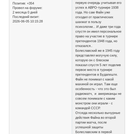
первую очередь учитывая его
Позитив:
+354
успех в АВРО-турнире 1938
Провел на форуме:
2 месяца 0 дней
года. Но сам Файн уже
Последний визит:
отходил от практических
2026-06-05 10:15:28
шахмат в пользу
психологии... И даже три года
спустя он имел персональное
право на участие в турнире
претендентов 1948 года, но
отказался..
Болеславский же в 1945 году
представлял могучую силу,
которую он с блеском
показал спустя 5 лет поделив
первое место в турнире
претендентов в Будапеште.
Файн не понимал с какой
махиной он играл. Там еще
особенность - что это был
радиоматч, и американцы не
совсем понимали с каким
монстром они играли - с
командой СССР.
Отсюда несколько вычурные
действия Файна во второй
партии матча, после
успешной защиты
Болеславским в первой