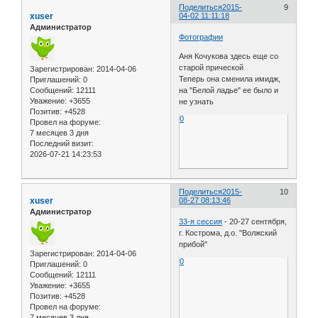
Поделиться
2015-
9
xuser
04-02 11:11:18
Администратор
Фотографии
Аня Кочукова здесь еще со
старой прической
Зарегистрирован
: 2014-04-06
Теперь она сменила имидж,
Приглашений:
0
Сообщений:
12111
на "Белой ладье" ее было и
Уважение:
+3655
не узнать
Позитив:
+4528
0
Провел на форуме:
7 месяцев 3 дня
Последний визит:
2026-07-21 14:23:53
Поделиться
2015-
10
xuser
08-27 08:13:46
Администратор
33-я сессия
- 20-27 сентября,
г. Кострома, д.о. "Волжский
прибой"
Зарегистрирован
: 2014-04-06
0
Приглашений:
0
Сообщений:
12111
Уважение:
+3655
Позитив:
+4528
Провел на форуме:
7 месяцев 3 дня