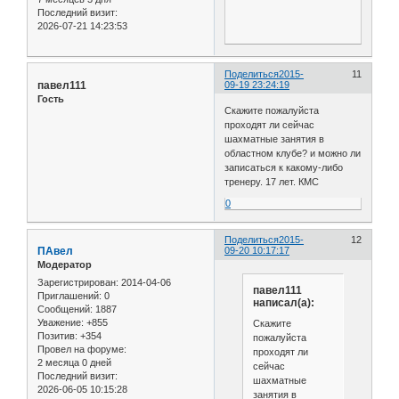
Последний визит:
2026-07-21 14:23:53
Поделиться
2015-
11
павел111
09-19 23:24:19
Гость
Скажите пожалуйста
проходят ли сейчас
шахматные занятия в
областном клубе? и можно ли
записаться к какому-либо
тренеру. 17 лет. КМС
0
Поделиться
2015-
12
ПАвел
09-20 10:17:17
Модератор
Зарегистрирован
: 2014-04-06
павел111
Приглашений:
0
написал(а):
Сообщений:
1887
Уважение:
+855
Скажите
Позитив:
+354
пожалуйста
Провел на форуме:
проходят ли
2 месяца 0 дней
сейчас
Последний визит:
шахматные
2026-06-05 10:15:28
занятия в