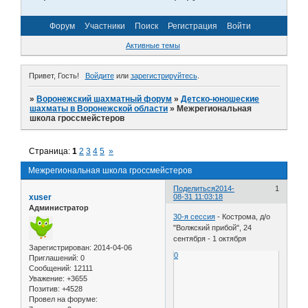
Форум
Участники
Поиск
Регистрация
Войти
Активные темы
Привет, Гость!
Войдите
или
зарегистрируйтесь
.
»
Воронежский шахматный форум
»
Детско-юношеские
шахматы в Воронежской области
»
Межрегиональная
школа гроссмейстеров
Страница:
1
2
3
4
5
»
Межрегиональная школа гроссмейстеров
Поделиться
2014-
1
xuser
08-31 11:03:18
Администратор
30-я сессия
- Кострома, д/о
"Волжский прибой", 24
сентября - 1 октября
Зарегистрирован
: 2014-04-06
0
Приглашений:
0
Сообщений:
12111
Уважение:
+3655
Позитив:
+4528
Провел на форуме: