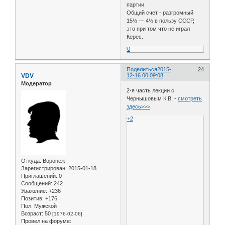
партии.
Общий счет - разгромный
15½ — 4½ в пользу СССР,
это при том что не играл
Керес.
0
Поделиться
2015-
24
VDV
12-16 00:09:08
Модератор
2-я часть лекции с
Чернышовым К.В. -
смотреть
здесь>>>
+2
Откуда:
Воронеж
Зарегистрирован
: 2015-01-18
Приглашений:
0
Сообщений:
242
Уважение:
+236
Позитив:
+176
Пол:
Мужской
Возраст:
50
[1976-02-06]
Провел на форуме: