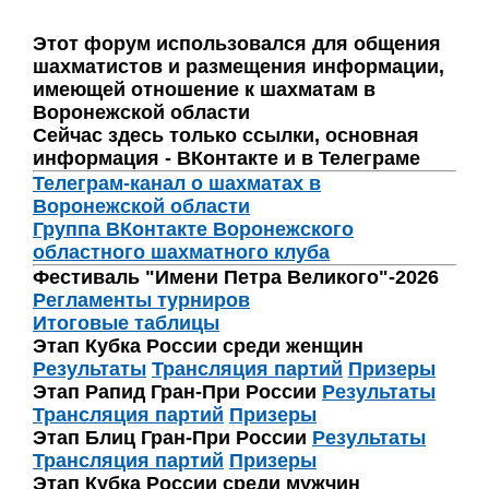
Этот форум использовался для общения
шахматистов и размещения информации,
имеющей отношение к шахматам в
Воронежской области
Сейчас здесь только ссылки, основная
информация - ВКонтакте и в Телеграме
Телеграм-канал о шахматах в
Воронежской области
Группа ВКонтакте Воронежского
областного шахматного клуба
Фестиваль "Имени Петра Великого"-2026
Регламенты турниров
Итоговые таблицы
Этап Кубка России среди женщин
Результаты
Трансляция партий
Призеры
Этап Рапид Гран-При России
Результаты
Трансляция партий
Призеры
Этап Блиц Гран-При России
Результаты
Трансляция партий
Призеры
Этап Кубка России среди мужчин