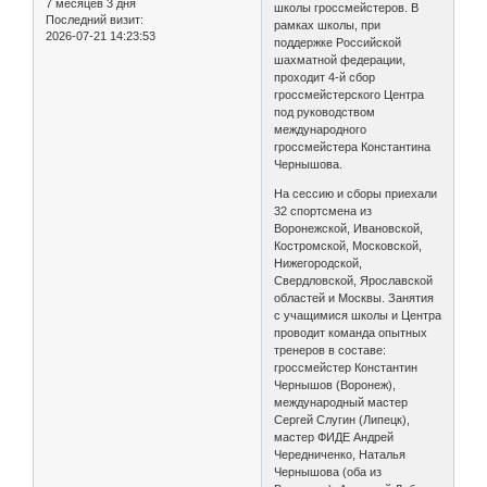
7 месяцев 3 дня
школы гроссмейстеров. В
Последний визит:
рамках школы, при
2026-07-21 14:23:53
поддержке Российской
шахматной федерации,
проходит 4-й сбор
гроссмейстерского Центра
под руководством
международного
гроссмейстера Константина
Чернышова.
На сессию и сборы приехали
32 спортсмена из
Воронежской, Ивановской,
Костромской, Московской,
Нижегородской,
Свердловской, Ярославской
областей и Москвы. Занятия
с учащимися школы и Центра
проводит команда опытных
тренеров в составе:
гроссмейстер Константин
Чернышов (Воронеж),
международный мастер
Сергей Слугин (Липецк),
мастер ФИДЕ Андрей
Чередниченко, Наталья
Чернышова (оба из