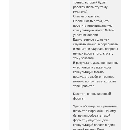
тренер, который будет
рассказывать эту тему
(учитель).
Списки открытые.
Особенность в том, что
посетить индивидуальную
консультацию может Любой
участник сессии.
Единственное условие -
слушать можно, а перебивать
и мешать и задавать вопросы
нельзя (кроме того, кто эту
тему заказал).
В результате даже не являясь
участником и заказчиком
консультации можно
послушать любого тренера
именно по той теме, которая
тебе нравится.
Кажется, очень классный
формат.
Здесь обсуждалось развитие
шахмат в Воронеже. Почему
бы не попробовать такой
формат. Допустим, день
консультаций ввести в один
из дней недели. Ведь