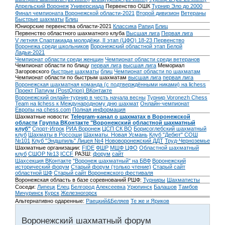
Апрельский Воронеж
Универсиада
Первенство ОШК
Турнир Эло до 2000
Финал чемпионата Воронежской области-2021
Второй дивизион
Ветераны
Быстрые шахматы
Блиц
Юниорские первенства области-2021
Классика
Рапид
Блиц
Первенство областного шахматного клуба
Высшая лига
Первая лига
V летняя Спартакиада молодёжи, II этап (ЦФО) 18-23
Первенство
Воронежа среди школьников
Воронежский областной этап Белой
Ладьи-2021
Чемпионат области среди женщин
Чемпионат области среди ветеранов
Чемпионат области по блицу
первая лига
высшая лига
Мемориал
Загоровского
быстрые шахматы
блиц
Чемпионат области по шахматам
Чемпионат области по быстрым шахматам
высшая лига
первая лига
Воронежская шахматная команда (с подтверждёнными никами) на lichess
Проект Патиум (PostOrion) ВКонтакте
Воронежский онлайн-турнир в честь начала весны
Турнир Voronezh Chess
Team на lichess к Международному дню шахмат
Онлайн-чемпионат
Европы на chess.com
Полная информация
Шахматные новости:
Telegram-канал о шахматах в Воронежской
области
Группа ВКонтакте "Воронежский областной шахматный
клуб"
Спорт-Игрок
РИА Воронеж
ЦСП СК ВО
Борисоглебский шахматный
клуб
Шахматы в Россоши
Шахматы. Новая Усмань
Клуб "Дебют" СОШ
№101
Клуб "Эндшпиль" Лицея №4
Нововоронежский ДДТ
Труд-Черноземье
Шахматные организации:
FIDE
ФШР
МШФ ЦФО
Областной шахматный
клуб
СШОР №13
ICCF
РАЗШ:
форум
сайт
Шахсекция ВКонтакте
"Воронеж шахматный" на БВФ
Воронежский
исторический форум
Cтарый форум (только чтение)
Старый сайт
областной ШФ
Старый сайт Воронежского фестиваля
Воронежская область в базе соревнований РШФ:
Турниры
Шахматисты
Соседи:
Липецк
Елец
Белгород
Алексеевка
Урюпинск
Балашов
Тамбов
Мичуринск
Курск
Железногорск
Альтернативно одаренные:
Раецкий&Беляев
Те же и Яриков
Воронежский шахматный форум