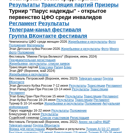
Результаты
Трансляция партий
Призеры
Турнир "Парус надежды" - открытое
первенство ЦФО среди инвалидов
Регламент
Результаты
Телеграм-канал фестиваля
Группа ВКонтакте фестиваля
Чемпионаты ЦФО среди женщин-2026
Жеребьевки и результаты
Фото
Положения
Материалы
Этап Детского кубка России-2026
Жеребьевки и результаты
Фото
Много
фото
Положение
Фестиваль "Имени Петра Великого" (Воронеж, июнь 2024)
Предварительная регистрация
Жеребьевки, результаты, списки заявок
Трансляция партий
Классика
Рапид
Блиц
Этап ДКР (Воронеж, май 2024)
Жеребьевки и результаты
Фестиваль Петровский (Воронеж, июнь 2023)
Telegram-канал
Группа
ВКонтакте
Этап Детского Кубка России 7-12 июня
Результаты
Трансляции
Регламент
Этап Рапид Гран-При России 13-14 июня
Результаты
Трансляции
Регламент
Этап Блиц Гран-При России 15 июня
Результаты
Трансляции
Регламент
Этап Кубка России 16-24 июня
Результаты
Трансляции
Регламент
Турнир Б 10-14 ноября
Жеребьевки и результаты
Положение
Актуальная
информация
Парус надежды 16-22 июня
Результаты
Положение
Блицтурнир 12 июня
Результаты
Судейский семинар
Список участников
Регистрация
Фестиваль Петровский (Воронеж, июнь 2022)
Анонс на сайте ФШР
Telegram-канал
Группа ВКонтакте
Форма для регистрации
Жеребьевки и результаты
Турнир A (10-17 июня)
Быстрые шахматы (18 июня)
Блицтурнир (19 июня)
Турнир B (20-26 июня)