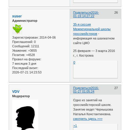
Поделиться
2016-
26
xuser
01-19 14:27:22
Администратор
35-я сессия
Межрегиональной школы
гроссмейстеров
-
Зарегистрирован
: 2014-04-06
информация на шахматном
Приглашений:
0
сайте ЦФО
Сообщений:
12111
Уважение:
+3655
25 февраля — 3 марта 2016
Позитив:
+4528
г., г. Кострома
Провел на форуме:
0
7 месяцев 3 дня
Последний визит:
2026-07-21 14:23:53
Поделиться
2016-
27
VDV
01-27 01:05:24
Модератор
Одно из занятий на
гроссмейстерской школе.
Занятие ведет Чернышова
Наталья Константиновна.
смотреть здесь >>>
+1