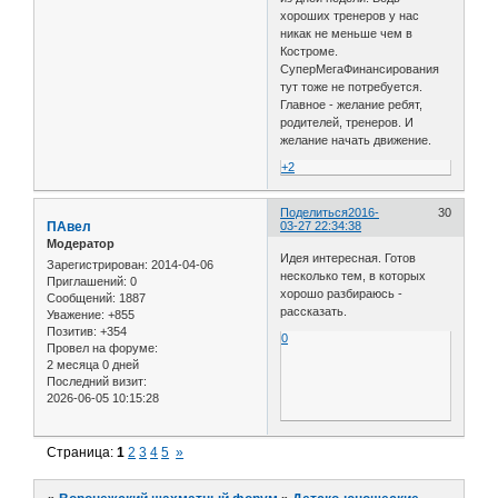
хороших тренеров у нас
никак не меньше чем в
Костроме.
СуперМегаФинансирования
тут тоже не потребуется.
Главное - желание ребят,
родителей, тренеров. И
желание начать движение.
+2
Поделиться
2016-
30
ПАвел
03-27 22:34:38
Модератор
Идея интересная. Готов
Зарегистрирован
: 2014-04-06
несколько тем, в которых
Приглашений:
0
хорошо разбираюсь -
Сообщений:
1887
рассказать.
Уважение:
+855
Позитив:
+354
0
Провел на форуме:
2 месяца 0 дней
Последний визит:
2026-06-05 10:15:28
Страница:
1
2
3
4
5
»