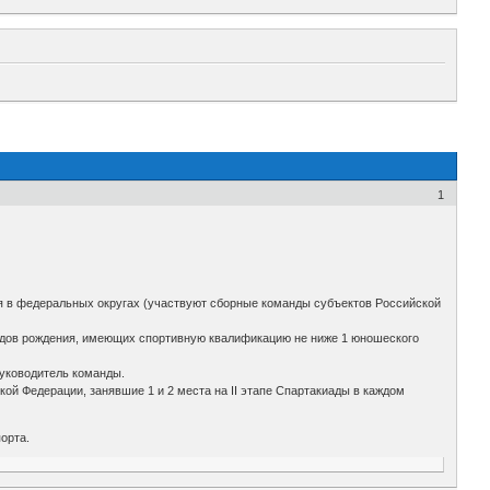
1
ся в федеральных округах (участвуют сборные команды субъектов Российской
годов рождения, имеющих спортивную квалификацию не ниже 1 юношеского
руководитель команды.
ой Федерации, занявшие 1 и 2 места на II этапе Спартакиады в каждом
орта.