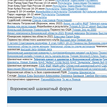
Этап Детского Кубка России 7-12 июня
Результаты
Трансляции
Регламент
Этап Рапид Гран-При России 13-14 июня
Результаты
Трансляции
Регламент
Этап Блиц Гран-При России 15 июня
Результаты
Трансляции
Регламент
Этап Кубка России 16-24 июня
Результаты
Трансляции
Регламент
Турнир Б 10-14 ноября
Жеребьевки и результаты
Положение
Актуальная информ
Парус надежды 16-22 июня
Результаты
Положение
Блицтурнир 12 июня
Результаты
Судейский семинар
Список участников
Регистрация
Фестиваль Петровский (Воронеж, июнь 2022)
Анонс на сайте ФШР
Telegram-кана
Форма для регистрации
Жеребьевки и результаты
Турнир A (10-17 июня)
Быстрые
Апрельский Воронеж
Универсиада
Первенство ОШК
Турнир Эло до 2000
Финал чемпионата Воронежской области-2021
Второй дивизион
Ветераны
Быстр
Юниорские первенства области-2021
Классика
Рапид
Блиц
Первенство областного шахматного клуба
Высшая лига
Первая лига
V летняя Спартакиада молодёжи, II этап (ЦФО) 18-23
Первенство Воронежа сред
Чемпионат области среди женщин
Чемпионат области среди ветеранов
Чемпиона
шахматам
высшая лига
первая лига
Воронежская шахматная команда (с подтверждёнными никами) на lichess
Проект
Воронежский онлайн-турнир в честь начала весны
Турнир Voronezh Chess Team 
Шахматные новости:
Telegram-канал о шахматах в Воронежской области
Гр
Шахматы. Новая Усмань
Клуб "Дебют" СОШ №101
Клуб "Эндшпиль" Лицея №4
Н
Шахматные организации:
FIDE
ФШР
МШФ ЦФО
Областной шахматный клуб
СШО
Шахсекция ВКонтакте
"Воронеж шахматный" на БВФ
Воронежский исторический
Воронежская область в базе соревнований РШФ:
Турниры
Шахматисты
Соседи:
Липецк
Елец
Белгород
Алексеевка
Урюпинск
Балашов
Тамбов
Мичуринс
Альтернативно одаренные:
Раецкий&Беляев
Те же и Яриков
Воронежский шахматный форум