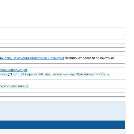
ты
блиц
Чемпионат области по шахматам
Чемпионат области по быстрым
лная информация
неж
ЦСП СК ВО
Борисоглебский шахматный клуб
Шахматы в Россоши
ежского фестиваля