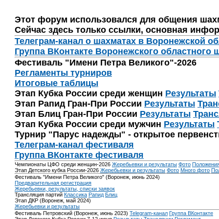
Этот форум использовался для общения шах
Сейчас здесь только ссылки, основная инфор
Телеграм-канал о шахматах в Воронежской о
Группа ВКонтакте Воронежского областного 
Фестиваль "Имени Петра Великого"-2026
Регламенты турниров
Итоговые таблицы
Этап Кубка России среди женщин
Результаты
Этап Рапид Гран-При России
Результаты
Тран
Этап Блиц Гран-При России
Результаты
Транс
Этап Кубка России среди мужчин
Результаты
Турнир "Парус надежды" - открытое первенс
Телеграм-канал фестиваля
Группа ВКонтакте фестиваля
Чемпионаты ЦФО среди женщин-2026
Жеребьевки и результаты
Фото
Положени
Этап Детского кубка России-2026
Жеребьевки и результаты
Фото
Много фото
По
Фестиваль "Имени Петра Великого" (Воронеж, июнь 2024)
Предварительная регистрация
Жеребьевки, результаты, списки заявок
Трансляция партий
Классика
Рапид
Блиц
Этап ДКР (Воронеж, май 2024)
Жеребьевки и результаты
Фестиваль Петровский (Воронеж, июнь 2023)
Telegram-канал
Группа ВКонтакте