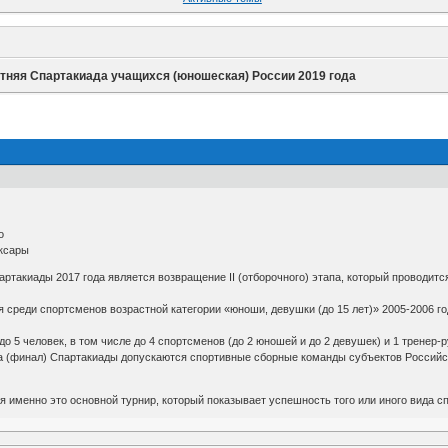
етняя Спартакиада учащихся (юношеская) России 2019 года
о
оксары
ртакиады 2017 года является возвращение II (отборочного) этапа, который проводит
 среди спортсменов возрастной категории «юноши, девушки (до 15 лет)» 2005-2006 
о 5 человек, в том числе до 4 спортсменов (до 2 юношей и до 2 девушек) и 1 тренер-
па (финал) Спартакиады допускаются спортивные сборные команды субъектов Российск
 именно это основной турнир, который показывает успешность того или иного вида сп