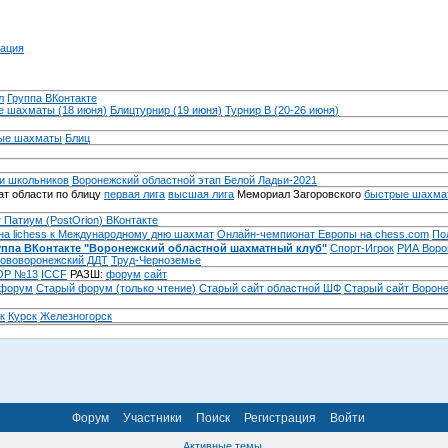
ация
л
Группа ВКонтакте
 шахматы (18 июня)
Блицтурнир (19 июня)
Турнир B (20-26 июня)
ые шахматы
Блиц
и школьников
Воронежский областной этап Белой Ладьи-2021
т области по блицу
первая лига
высшая лига
Мемориал Загоровского
быстрые шахма
 Патиум (PostOrion) ВКонтакте
на lichess к Международному дню шахмат
Онлайн-чемпионат Европы на chess.com
По
уппа ВКонтакте "Воронежский областной шахматный клуб"
Спорт-Игрок
РИА Воро
ововоронежский ДДТ
Труд-Черноземье
Р №13
ICCF
РАЗШ:
форум
сайт
 форум
Cтарый форум (только чтение)
Старый сайт областной ШФ
Старый сайт Ворон
к
Курск
Железногорск
Форум
Участники
Поиск
Регистрация
Войти
Активные темы