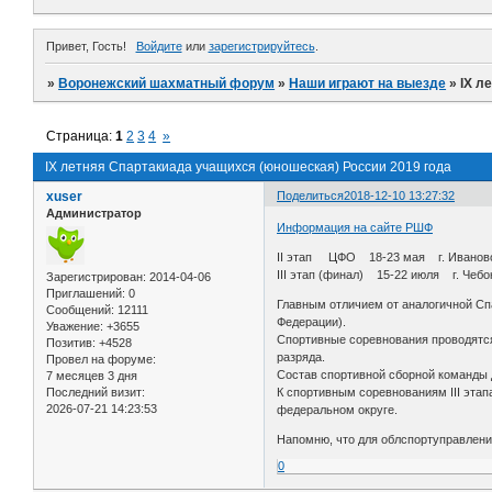
Привет, Гость!
Войдите
или
зарегистрируйтесь
.
»
Воронежский шахматный форум
»
Наши играют на выезде
»
IX л
Страница:
1
2
3
4
»
IX летняя Спартакиада учащихся (юношеская) России 2019 года
xuser
Поделиться
2018-12-10 13:27:32
Администратор
Информация на сайте РШФ
II этап ЦФО 18-23 мая г. Иванов
III этап (финал) 15-22 июля г. Чеб
Зарегистрирован
: 2014-04-06
Приглашений:
0
Главным отличием от аналогичной Спа
Сообщений:
12111
Федерации).
Уважение:
+3655
Спортивные соревнования проводятся
Позитив:
+4528
разряда.
Провел на форуме:
Состав спортивной сборной команды д
7 месяцев 3 дня
Последний визит:
К спортивным соревнованиям III эта
2026-07-21 14:23:53
федеральном округе.
Напомню, что для облспортуправления
0