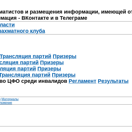
матистов и размещения информации, имеющей о
мация - ВКонтакте и в Телеграме
бласти
шахматного клуба
Трансляция партий
Призеры
сляция партий
Призеры
ляция партий
Призеры
Трансляция партий
Призеры
тво ЦФО среди инвалидов
Регламент
Результаты
я
Материалы
ложение