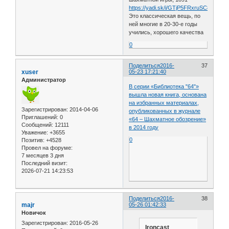
https://yadi.sk/i/GTjP5FRxruSC8
Это классическая вещь, по
ней многие в 20-30-е годы
учились, хорошего качества
0
Поделиться
2016-
37
xuser
05-23 17:21:40
Администратор
В серии «Библиотека "64"»
вышла новая книга, основана
на избранных материалах,
Зарегистрирован
: 2014-04-06
опубликованных в журнале
Приглашений:
0
«64 – Шахматное обозрение»
Сообщений:
12111
в 2014 году
Уважение:
+3655
0
Позитив:
+4528
Провел на форуме:
7 месяцев 3 дня
Последний визит:
2026-07-21 14:23:53
Поделиться
2016-
38
majr
05-26 01:42:33
Новичок
Зарегистрирован
: 2016-05-26
Ironcast