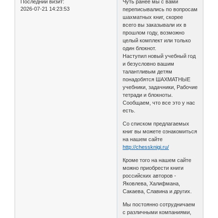
Последний визит:
Чуть ранее мы с вами
2026-07-21 14:23:53
переписывались по вопросам
шахматных книг, скорее
всего вы заказывали их в
прошлом году, возможно
целый комплект или только
один блокнот.
Наступил новый учебный год
и безусловно вашим
талантливым детям
понадобятся ШАХМАТНЫЕ
учебники, задачники, Рабочие
тетради и блокноты.
Сообщаем, что все это у нас
есть.
Со списком предлагаемых
книг вы можете ознакомиться
на нашем сайте
http://chessknigi.ru/
Кроме того на нашем сайте
можно приобрести книги
российских авторов -
Яковлева, Халифмана,
Сакаева, Славина и других.
Мы постоянно сотрудничаем
с различными компаниями,