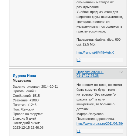
окончаний и методов их
разыгрывания.
Учебник предназначен для
широкого круга шахматистов,
тренеров, и является
незаменимым помощником в
практической игре.
Параметры файла: djvu, 600
dpi, 12,5 МБ.
http://rgho.st/6M49vVdxK
+2
Поделиться
2017-
53
Яурова Инна
01-17 17:24:36
Модератор
Не совсем по теме, но может
Зарегистрирован
: 2014-10-11
быть кому-то будет тоже
Приглашений:
0
интересно. Это скорее "о
Сообщений:
1515
шахматах", а если
Уважение:
+1080
конкретнее, то больше о
Позитив:
+1246
детских.
Пол:
Женский
Провел на форуме:
Марфа Эсаулова.
1 месяц 5 дней
Психология адреналина.
Последний визит:
http://www.proza.ru/2011/06/29/451
2023-12-15 22:46:08
+1