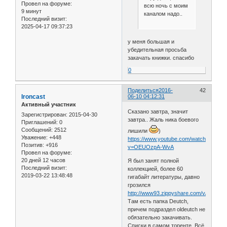
Провел на форуме:
всю ночь с моим
9 минут
каналом надо..
Последний визит:
2025-04-17 09:37:23
у меня большая и
убедительная просьба
закачать книжки. спасибо
0
Поделиться
2016-
42
Ironcast
06-10 04:12:31
Активный участник
Сказано завтра, значит
Зарегистрирован
: 2015-04-30
завтра.. Жаль ника боевого
Приглашений:
0
Сообщений:
2512
лишили
)
Уважение:
+448
https://www.youtube.com/watch?
Позитив:
+916
v=OEUOzpA-WvA
Провел на форуме:
20 дней 12 часов
Я был занят полной
Последний визит:
коллекцией, более 60
2019-03-22 13:48:48
гигабайт литературы, давно
грозился
http://www93.zippyshare.com/v/lKaAFoYV
Там есть папка Deutch,
причем подраздел oldeutch не
обязательно закачивать.
Списки в самом торенте. Всё