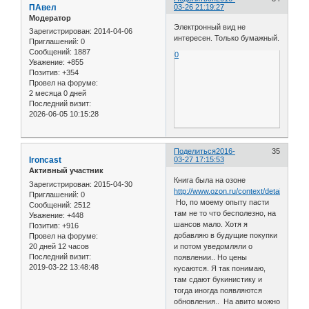
ПАвел
03-26 21:19:27
Модератор
Электронный вид не
Зарегистрирован
: 2014-04-06
интересен. Только бумажный.
Приглашений:
0
Сообщений:
1887
0
Уважение:
+855
Позитив:
+354
Провел на форуме:
2 месяца 0 дней
Последний визит:
2026-06-05 10:15:28
Поделиться
2016-
35
Ironcast
03-27 17:15:53
Активный участник
Книга была на озоне
Зарегистрирован
: 2015-04-30
http://www.ozon.ru/context/detail/id/221
Приглашений:
0
Но, по моему опыту пасти
Сообщений:
2512
там не то что бесполезно, на
Уважение:
+448
шансов мало. Хотя я
Позитив:
+916
добавляю в будущие покупки
Провел на форуме:
20 дней 12 часов
и потом уведомляли о
Последний визит:
появлении.. Но цены
2019-03-22 13:48:48
кусаются. Я так понимаю,
там сдают букинистику и
тогда иногда появляются
обновления.. На авито можно