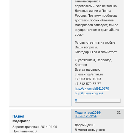
занимающимися
перевозками: это не только
Деловые линии и Почта
России. Поэтому проблема
доставки любых объемов
материалов отпадает, мы ее
осуществляем в кратчайшие
сроки.
Готовы ответить на любые
Ваши вопросы.
Благодарны за любой ответ.
С уважением, Всеволод
Костров
Всегда на связи:
chessknigi@mail.ru
+7-903-097-15-03
+7-812-579-37-77
http://vk.com/id9110870
http://chessknigi.ru/
0
Поделиться
2016-
32
ПАвел
03-26 12:29:54
Модератор
Добрый день!
Зарегистрирован
: 2014-04-06
В может есть у кого
Приглашений:
0