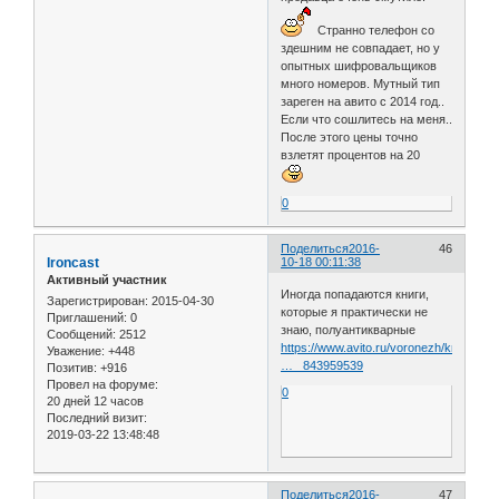
Странно телефон со
здешним не совпадает, но у
опытных шифровальщиков
много номеров. Мутный тип
зареген на авито с 2014 год..
Если что сошлитесь на меня..
После этого цены точно
взлетят процентов на 20
0
Поделиться
2016-
46
Ironcast
10-18 00:11:38
Активный участник
Иногда попадаются книги,
Зарегистрирован
: 2015-04-30
которые я практически не
Приглашений:
0
знаю, полуантикварные
Сообщений:
2512
https://www.avito.ru/voronezh/knigi_i_z
Уважение:
+448
… _843959539
Позитив:
+916
Провел на форуме:
0
20 дней 12 часов
Последний визит:
2019-03-22 13:48:48
Поделиться
2016-
47