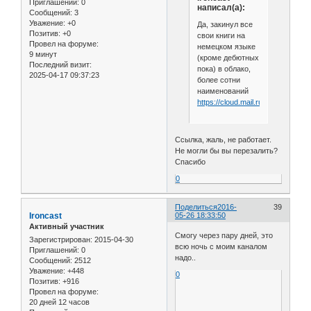
Приглашений:
0
написал(а):
Сообщений:
3
Уважение:
+0
Да, закинул все
Позитив:
+0
свои книги на
Провел на форуме:
немецком языке
9 минут
(кроме дебютных
Последний визит:
пока) в облако,
2025-04-17 09:37:23
более сотни
наименований
https://cloud.mail.ru/public/3WT
Ссылка, жаль, не работает.
Не могли бы вы перезалить?
Спасибо
0
Поделиться
2016-
39
Ironcast
05-26 18:33:50
Активный участник
Смогу через пару дней, это
Зарегистрирован
: 2015-04-30
всю ночь с моим каналом
Приглашений:
0
надо..
Сообщений:
2512
Уважение:
+448
0
Позитив:
+916
Провел на форуме:
20 дней 12 часов