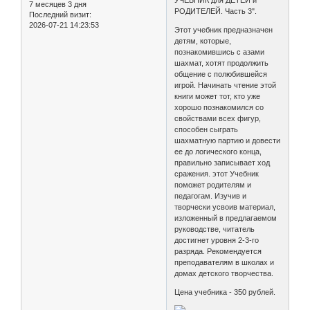
УЧЕБНИК для ДЕТЕЙ и
7 месяцев 3 дня
РОДИТЕЛЕЙ. Часть 3".
Последний визит:
2026-07-21 14:23:53
Этот учебник предназначен
детям, которые,
познакомившись с азами
шахмат, хотят продолжить
общение с полюбившейся
игрой. Начинать чтение этой
книги может тот, кто уже
хорошо познакомился со
свойствами всех фигур,
способен сыграть
шахматную партию и довести
ее до логического конца,
правильно записывает ход
сражения. этот Учебник
поможет родителям и
педагогам. Изучив и
творчески усвоив материал,
изложенный в предлагаемом
руководстве, читатель
достигнет уровня 2-3-го
разряда. Рекомендуется
преподавателям в школах и
домах детского творчества.
Цена учебника - 350 рублей.