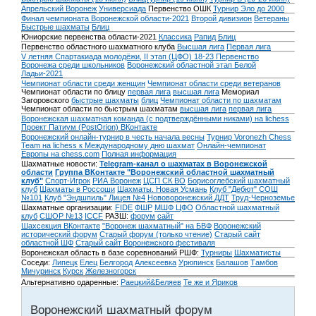
Апрельский Воронеж
Универсиада
Первенство ОШК
Турнир Эло до 2000
Финал чемпионата Воронежской области-2021
Второй дивизион
Ветераны
Быстрые шахматы
Блиц
Юниорские первенства области-2021
Классика
Рапид
Блиц
Первенство областного шахматного клуба
Высшая лига
Первая лига
V летняя Спартакиада молодёжи, II этап (ЦФО) 18-23
Первенство
Воронежа среди школьников
Воронежский областной этап Белой
Ладьи-2021
Чемпионат области среди женщин
Чемпионат области среди ветеранов
Чемпионат области по блицу
первая лига
высшая лига
Мемориал
Загоровского
быстрые шахматы
блиц
Чемпионат области по шахматам
Чемпионат области по быстрым шахматам
высшая лига
первая лига
Воронежская шахматная команда (с подтверждёнными никами) на lichess
Проект Патиум (PostOrion) ВКонтакте
Воронежский онлайн-турнир в честь начала весны
Турнир Voronezh Chess
Team на lichess к Международному дню шахмат
Онлайн-чемпионат
Европы на chess.com
Полная информация
Шахматные новости:
Telegram-канал о шахматах в Воронежской
области
Группа ВКонтакте "Воронежский областной шахматный
клуб"
Спорт-Игрок
РИА Воронеж
ЦСП СК ВО
Борисоглебский шахматный
клуб
Шахматы в Россоши
Шахматы. Новая Усмань
Клуб "Дебют" СОШ
№101
Клуб "Эндшпиль" Лицея №4
Нововоронежский ДДТ
Труд-Черноземье
Шахматные организации:
FIDE
ФШР
МШФ ЦФО
Областной шахматный
клуб
СШОР №13
ICCF
РАЗШ:
форум
сайт
Шахсекция ВКонтакте
"Воронеж шахматный" на БВФ
Воронежский
исторический форум
Cтарый форум (только чтение)
Старый сайт
областной ШФ
Старый сайт Воронежского фестиваля
Воронежская область в базе соревнований РШФ:
Турниры
Шахматисты
Соседи:
Липецк
Елец
Белгород
Алексеевка
Урюпинск
Балашов
Тамбов
Мичуринск
Курск
Железногорск
Альтернативно одаренные:
Раецкий&Беляев
Те же и Яриков
Воронежский шахматный форум