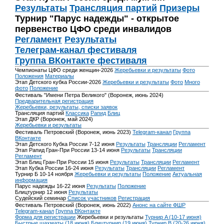
Результаты
Трансляция партий
Призеры
Турнир "Парус надежды" - открытое
первенство ЦФО среди инвалидов
Регламент
Результаты
Телеграм-канал фестиваля
Группа ВКонтакте фестиваля
Чемпионаты ЦФО среди женщин-2026
Жеребьевки и результаты
Фото
Положения
Материалы
Этап Детского кубка России-2026
Жеребьевки и результаты
Фото
Много
фото
Положение
Фестиваль "Имени Петра Великого" (Воронеж, июнь 2024)
Предварительная регистрация
Жеребьевки, результаты, списки заявок
Трансляция партий
Классика
Рапид
Блиц
Этап ДКР (Воронеж, май 2024)
Жеребьевки и результаты
Фестиваль Петровский (Воронеж, июнь 2023)
Telegram-канал
Группа
ВКонтакте
Этап Детского Кубка России 7-12 июня
Результаты
Трансляции
Регламент
Этап Рапид Гран-При России 13-14 июня
Результаты
Трансляции
Регламент
Этап Блиц Гран-При России 15 июня
Результаты
Трансляции
Регламент
Этап Кубка России 16-24 июня
Результаты
Трансляции
Регламент
Турнир Б 10-14 ноября
Жеребьевки и результаты
Положение
Актуальная
информация
Парус надежды 16-22 июня
Результаты
Положение
Блицтурнир 12 июня
Результаты
Судейский семинар
Список участников
Регистрация
Фестиваль Петровский (Воронеж, июнь 2022)
Анонс на сайте ФШР
Telegram-канал
Группа ВКонтакте
Форма для регистрации
Жеребьевки и результаты
Турнир A (10-17 июня)
Быстрые шахматы (18 июня)
Блицтурнир (19 июня)
Турнир B (20-26 июня)