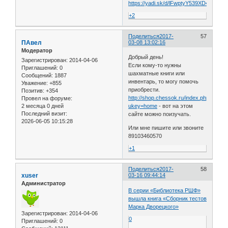
https://yadi.sk/d/lFwptyY539XD4U
+2
Поделиться
2017-
57
ПАвел
03-08 13:02:16
Модератор
Добрый день!
Зарегистрирован
: 2014-04-06
Если кому-то нужны
Приглашений:
0
шахматные книги или
Сообщений:
1887
инвентарь, то могу помочь
Уважение:
+855
приобрести.
Позитив:
+354
http://shop.chessok.ru/index.php?
Провел на форуме:
2 месяца 0 дней
ukey=home
- вот на этом
Последний визит:
сайте можно поизучать.
2026-06-05 10:15:28
Или мне пишите или звоните
89103460570
+1
Поделиться
2017-
58
xuser
03-16 09:44:14
Администратор
В серии «Библиотека РШФ»
вышла книга «Сборник тестов
Марка Дворецкого»
Зарегистрирован
: 2014-04-06
0
Приглашений:
0