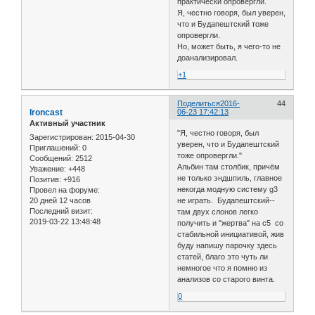
практически опровергли.
Я, честно говоря, был уверен,
что и Будапештский тоже
опровергли.
Но, может быть, я чего-то не
доанализировал.
+1
Поделиться
2016-
44
Ironcast
06-23 17:42:13
Активный участник
"Я, честно говоря, был
Зарегистрирован
: 2015-04-30
уверен, что и Будапештский
Приглашений:
0
тоже опровергли."
Сообщений:
2512
Альбин там столбик, причём
Уважение:
+448
не только эндшпиль, главное
Позитив:
+916
некогда модную систему g3
Провел на форуме:
20 дней 12 часов
не играть. Будапештский--
Последний визит:
там двух слонов легко
2019-03-22 13:48:48
получить и "жертва" на с5 со
стабильной инициативой, жив
буду напишу парочку здесь
статей, благо это чуть ли
немногое что я помню из
анализов со старого винта.
0