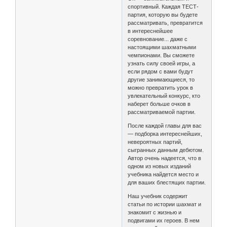
спортивный. Каждая ТЕСТ-
партия, которую вы будете
рассматривать, превратится
в интереснейшее
соревнование... даже с
настоящими шахматными
чемпионами. Вы сможете
узнать силу своей игры, а
если рядом с вами будут
другие занимающиеся, то
можно превратить урок в
увлекательный конкурс, кто
наберет больше очков в
рассматриваемой партии.
После каждой главы для вас
— подборка интереснейших,
невероятных партий,
сыгранных данным дебютом.
Автор очень надеется, что в
одном из новых изданий
учебника найдется место и
для ваших блестящих партии.
Наш учебник содержит
статьи по истории шахмат и
знакомит с жизнью и
подвигами их героев. В нем