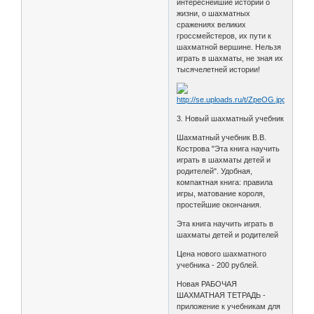
интереснейшие истории о
жизни, о шахматных
сражениях великих
гроссмейстеров, их пути к
шахматной вершине. Нельзя
играть в шахматы, не зная их
тысячелетней истории!
3. Новый шахматный учебник
Шахматный учебник В.В.
Кострова "Эта книга научить
играть в шахматы детей и
родителей". Удобная,
компактная книга: правила
игры, матование короля,
простейшие окончания.
Эта книга научить играть в
шахматы детей и родителей
Цена нового шахматного
учебника - 200 рублей.
Новая РАБОЧАЯ
ШАХМАТНАЯ ТЕТРАДЬ -
приложение к учебникам для