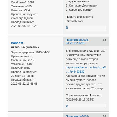
следующие книги:
Сообщений:
1887
1. Каспарян Доминация
Уважение:
+855
2. Керес 100 партий
Позитив:
+354
Провел на форуме:
Пишите или звоните
2 месяца 0 дней
89103460570
Последний визит:
2026-06-05 10:15:28
0
Поделиться
2016-
33
Ironcast
03-26 16:25:51
Активный участник
В Электронном виде или так?
Зарегистрирован
: 2015-04-30
В электронном виде точно
Приглашений:
0
есть ещё в моей старой
Сообщений:
2512
коллекции на рутрекере
Уважение:
+448
http://rutracker.org.unblock.ga/forum/v
Позитив:
+916
… ?t=3493630
Провел на форуме:
20 дней 12 часов
Каспаряна 555 этюдов что ли
Последний визит:
были в бумаге. Кереса
2019-03-22 13:48:48
сейчас трудно достать, это
же не монографии 70 х года..
Отредактировано Ironcast
(2016-03-26 16:32:58)
0
Поделиться
2016-
34