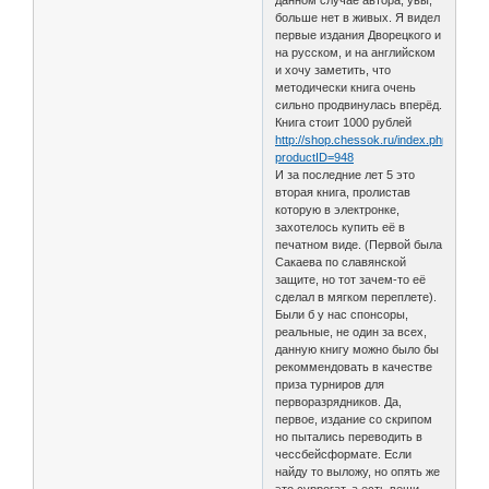
данном случае автора, увы,
больше нет в живых. Я видел
первые издания Дворецкого и
на русском, и на английском
и хочу заметить, что
методически книга очень
сильно продвинулась вперёд.
Книга стоит 1000 рублей
http://shop.chessok.ru/index.php?
productID=948
И за последние лет 5 это
вторая книга, пролистав
которую в электронке,
захотелось купить её в
печатном виде. (Первой была
Сакаева по славянской
защите, но тот зачем-то её
сделал в мягком переплете).
Были б у нас спонсоры,
реальные, не один за всех,
данную книгу можно было бы
рекоммендовать в качестве
приза турниров для
перворазрядников. Да,
первое, издание со скрипом
но пытались переводить в
чессбейсформате. Если
найду то выложу, но опять же