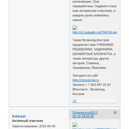
начинающих. Она
переработана. Задания стали
еще интереснее и веселее, в
каждом уроке появились
новые.
Также Всеволод Костров
предлагает вам УЧЕБНИКИ,
РЕШЕБНИКИ, ЗАДАЧНИКИ,
ШАХМАТНЫЕ БЛОКНОТЫ, а
также литературу других
авторов: Славина,
Халифмана, Яковлева.
Заходите на сайт
http://chessknigi.ru
Звоните + 7 903 097 15 03
ВКонтакте - Всеволод
Костров
+1
Поделиться
2017-
52
Ironcast
01-16 18:42:28
Активный участник
Зарегистрирован
: 2015-04-30