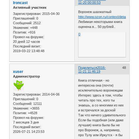
Ironcast
11-20 00:00:53
Активный участник
Воронеж шахматный
Зарегистрирован
: 2015-04-30
http://www.ozon.ru/context/detail/id/412
Приглашений:
0
Любимая некоторыми книга
Сообщений:
2512
оценена в... 50 рублей..
Уважение:
+448
Позитив:
+916
0
Провел на форуме:
20 дней 12 часов
Последний визит:
2019-03-22 13:48:48
Поделиться
2016-
48
xuser
11-21 11:46:19
Администратор
Книга отличная - но
интересна она (почти)
исключительно воронежцам
Зарегистрирован
: 2014-04-06
Интерес здесь в том, чтобы
Приглашений:
0
читать про тех, кого ты
Сообщений:
12111
знаешь, а со многими из них
Уважение:
+3655
и встречался за доской
Позитив:
+4528
Так что ничего удивительного
Провел на форуме:
Если бы подобная (или даже
7 месяцев 3 дня
лучшая) книга была бы не
Последний визит:
про Воронеж, а, например,
2026-07-21 14:23:53
про Тулу или Иркутск - я бы