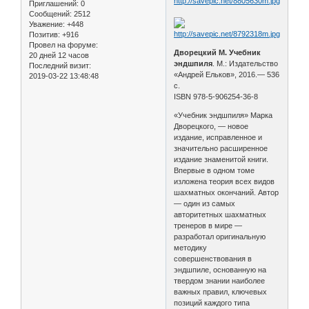
Приглашений:
0
Сообщений:
2512
Уважение:
+448
Позитив:
+916
Провел на форуме:
Дворецкий М. Учебник
20 дней 12 часов
эндшпиля
. М.: Издательство
Последний визит:
«Андрей Ельков», 2016.— 536
2019-03-22 13:48:48
с.
ISBN 978-5-906254-36-8
«Учебник эндшпиля» Марка
Дворецкого, — новое
издание, исправленное и
значительно расширенное
издание знаменитой книги.
Впервые в одном томе
изложена теория всех видов
шахматных окончаний. Автор
— один из самых
авторитетных шахматных
тренеров в мире —
разработал оригинальную
методику
совершенствования в
эндшпиле, основанную на
твердом знании наиболее
важных правил, ключевых
позиций каждого типа