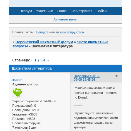
Форум
Участники
Поиск
Регистрация
Войти
Активные темы
Привет, Гость!
Войдите
или
зарегистрируйтесь
.
»
Воронежский шахматный форум
»
Чисто шахматные
вопросы
»
Шахматная литература
Страница:
«
1
2
3
4
»
Шахматная литература
Поделиться
2015-
31
xuser
09-09 18:45:26
Администратор
Реклама шахматных книг и
прочих материалов - пришло
по E-mail:
Зарегистрирован
: 2014-04-06
=====
Приглашений:
0
Сообщений:
12111
Здравствуйте, уважаемые
Уважение:
+3655
родители шахматистов, сами
Позитив:
+4528
шахматисты, мамы, папы,
Провел на форуме:
тренера!
7 месяцев 3 дня