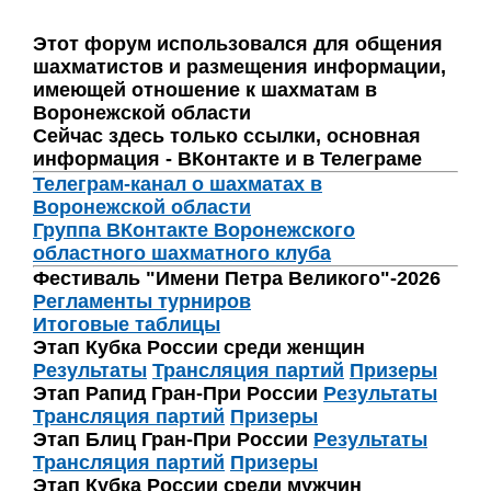
Этот форум использовался для общения
шахматистов и размещения информации,
имеющей отношение к шахматам в
Воронежской области
Сейчас здесь только ссылки, основная
информация - ВКонтакте и в Телеграме
Телеграм-канал о шахматах в
Воронежской области
Группа ВКонтакте Воронежского
областного шахматного клуба
Фестиваль "Имени Петра Великого"-2026
Регламенты турниров
Итоговые таблицы
Этап Кубка России среди женщин
Результаты
Трансляция партий
Призеры
Этап Рапид Гран-При России
Результаты
Трансляция партий
Призеры
Этап Блиц Гран-При России
Результаты
Трансляция партий
Призеры
Этап Кубка России среди мужчин