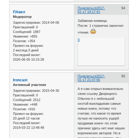
Поделиться
2017-
54
ПАвел
01-17 19:17:41
Модератор
Забавная книжица.
Зарегистрирован
: 2014-04-06
После 1 странички закончил
Приглашений:
0
Сообщений:
1887
чтение.
Уважение:
+855
0
Позитив:
+354
Провел на форуме:
2 месяца 0 дней
Последний визит:
2026-06-05 10:15:28
Поделиться
2017-
55
Ironcast
01-17 21:07:55
Активный участник
А я сам открыл внимательно
Зарегистрирован
: 2015-04-30
свою ссылку Дворецкого.
Приглашений:
0
Обычно я с небольшой
Сообщений:
2512
охотой выкладываю самые
Уважение:
+448
новые книги, потому что
Позитив:
+916
считаю, что какое-то время
Провел на форуме:
20 дней 12 часов
лучше не наносить ущерб
Последний визит:
продажам книги--по этом
2019-03-22 13:48:48
причине здесь нет книг наших
воронежских авторов. Но в