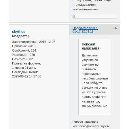
это суррогат, а есть вещи,
что называется,
монументальные.
0
Поделиться
2017-
56
skythos
01-17 22:31:11
Модератор
Зарегистрирован
: 2016-12-26
Ironcast
Приглашений:
0
написал(а):
Сообщений:
254
Уважение:
+229
Да, первое,
Позитив:
+382
издание со
Провел на форуме:
скрипом но
1 месяц 21 день
пытались
Последний визит:
переводить в
2025-08-12 14:37:56
чессбейсформате.
Если найду то
выложу, но опять
же это суррогат,
а есть вещи, что
называется,
монументальные.
первое издание в
чессбейсформате здесь: