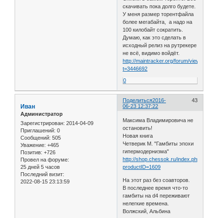
скачивать пока долго будете.
У меня размер торентфайла
более мегабайта, а надо на
100 килобайт сократить.
Думаю, как это сделать в
исходный релиз на рутрекере
не всё, видимо войдёт.
http://maintracker.org/forum/viewtopic.p
t=3446692
0
Поделиться
2016-
43
Иван
06-23 12:37:22
Администратор
Максима Владимировича не
Зарегистрирован
: 2014-04-09
остановить!
Приглашений:
0
Новая книга
Сообщений:
505
Четверик М. "Гамбиты эпохи
Уважение:
+465
гипермодернизма"
Позитив:
+726
http://shop.chessok.ru/index.php?
Провел на форуме:
25 дней 5 часов
productID=1609
Последний визит:
На этот раз без соавторов.
2022-08-15 23:13:59
В последнее время что-то
гамбиты на d4 переживают
нелегкие времена.
Волжский, Альбина