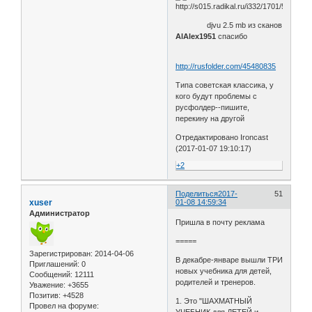
djvu 2.5 mb из сканов
AlAlex1951
спасибо
http://rusfolder.com/45480835
Типа советская классика, у
кого будут проблемы с
русфолдер--пишите,
перекину на другой
Отредактировано Ironcast
(2017-01-07 19:10:17)
+2
Поделиться
2017-
51
xuser
01-08 14:59:34
Администратор
Пришла в почту реклама
=====
Зарегистрирован
: 2014-04-06
В декабре-январе вышли ТРИ
Приглашений:
0
новых учебника для детей,
Сообщений:
12111
родителей и тренеров.
Уважение:
+3655
Позитив:
+4528
1. Это "ШАХМАТНЫЙ
Провел на форуме: