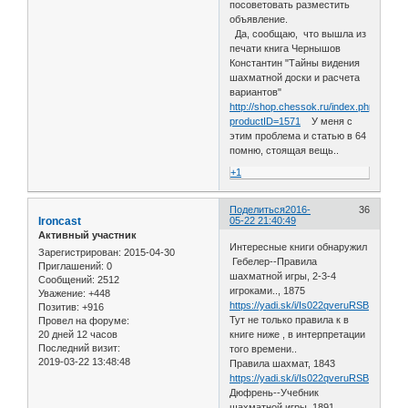
посоветовать разместить
объявление.
Да, сообщаю, что вышла из
печати книга Чернышов
Константин "Тайны видения
шахматной доски и расчета
вариантов"
http://shop.chessok.ru/index.php?
productID=1571
У меня с
этим проблема и статью в 64
помню, стоящая вещь..
+1
Поделиться
2016-
36
Ironcast
05-22 21:40:49
Активный участник
Интересные книги обнаружил
Зарегистрирован
: 2015-04-30
Гебелер--Правила
Приглашений:
0
шахматной игры, 2-3-4
Сообщений:
2512
игроками.., 1875
Уважение:
+448
https://yadi.sk/i/Is022qveruRSB
Позитив:
+916
Тут не только правила к в
Провел на форуме:
20 дней 12 часов
книге ниже , в интерпретации
Последний визит:
того времени..
2019-03-22 13:48:48
Правила шахмат, 1843
https://yadi.sk/i/Is022qveruRSB
Дюфрень--Учебник
шахматной игры, 1891