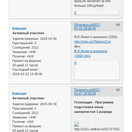
вряд ли заплатил за нее
больше 100 рублей
0
Поделиться
2017-
49
Ironcast
01-01 19:06:44
Активный участник
В.И.Ленин и шахматы (1932)
Зарегистрирован
: 2015-04-30
http://rgho.st/7NwkmJCgr
Приглашений:
0
djvu
Сообщений:
2512
В.И.Ленин и шахматы
Уважение:
+448
(1932).djvu
Позитив:
+916
Провел на форуме:
0
20 дней 12 часов
Последний визит:
2019-03-22 13:48:48
Поделиться
2017-
50
Ironcast
01-07 19:09:03
Активный участник
Голенищев - Программа
Зарегистрирован
: 2015-04-30
подготовки юных
Приглашений:
0
шахматистов 1 разряда
Сообщений:
2512
Уважение:
+448
Позитив:
+916
Провел на форуме:
20 дней 12 часов