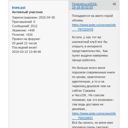
Поделиться
2016-
45
Ironcast
10-18 00:02:03
Активный участник
Попадаются на авито порой
Зарегистрирован
: 2015-04-30
объявы
Приглашений:
0
https://www.avito.ru/voronezh/knigi_i_z
Сообщений:
2512
… _797222478
Уважение:
+448
Позитив:
+916
Кстати, у нас тот же
Провел на форуме:
шахматный клуб мог бы
20 дней 12 часов
открыть в интернете
Последний визит:
представительство.. Как
2019-03-22 13:48:48
пункт выдачи наверняка
проще работать.
Но больше всего меня
поразили современные книги
по ценам, практически
идентичным, а то и на
червонец дешевле чем на
сайтах Сакаева
и ЧессОК.. Не совсем
понимаю, как это возможно--
там ведь доставка не
дешёвая..
https://www.avito.ru/voronezh/knigi_i_z
… _750116831
Всё бы ничего, но меня имя
продавца очень смутило.