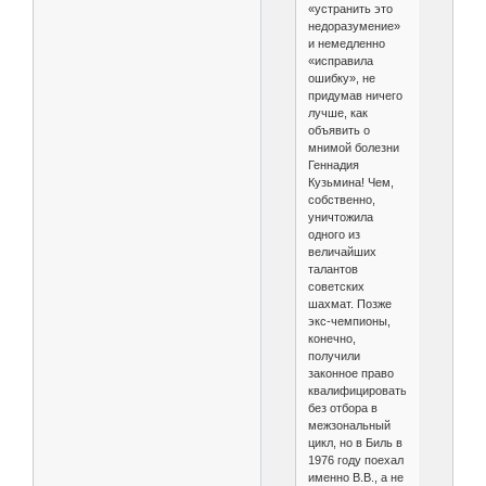
«устранить это
недоразумение»
и немедленно
«исправила
ошибку», не
придумав ничего
лучше, как
объявить о
мнимой болезни
Геннадия
Кузьмина! Чем,
собственно,
уничтожила
одного из
величайших
талантов
советских
шахмат. Позже
экс-чемпионы,
конечно,
получили
законное право
квалифицироваться
без отбора в
межзональный
цикл, но в Биль в
1976 году поехал
именно В.В., а не