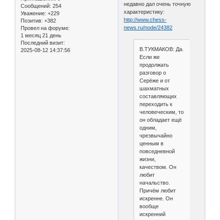
недавно дал очень точную
Сообщений:
254
характеристику:
Уважение:
+229
http://www.chess-
Позитив:
+382
news.ru/node/24382
Провел на форуме:
1 месяц 21 день
Последний визит:
В.ТУКМАКОВ: Да.
2025-08-12 14:37:56
Если же
продолжать
разговор о
Серёже и от
шахматных
составляющих
переходить к
человеческим, то
он обладает ещё
одним,
чрезвычайно
ценным в
повседневной
жизни,
качеством. Он
любит
начальство.
Причём любит
искренне. Он
вообще
искренний