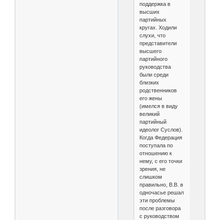
поддержка в
высших
партийных
кругах. Ходили
слухи, что
представители
высшего
партийного
руководства
были среди
близких
родственников
его жены
(имелся в виду
великий
партийный
идеолог Суслов).
Когда Федерация
поступала по
отношению к
нему, с его точки
зрения, не
слишком
правильно, В.В. в
одночасье решал
эти проблемы
после разговора
с руководством