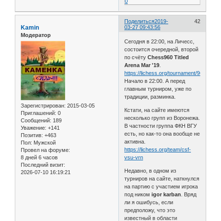
0
Поделиться
2019-
42
Kamin
03-27 09:43:56
Модератор
Сегодня в 22:00, на Личесс,
состоится очередной, второй
по счёту
Chess960 Titled
Arena Mar '19
.
https://lichess.org/tournament/960mar1
Начало в 22:00. А перед
главным турниром, уже по
традиции, разминка.
Зарегистрирован
: 2015-03-05
Кстати, на сайте имеются
Приглашений:
0
несколько групп из Воронежа.
Сообщений:
189
В частности группа ФКН ВГУ
Уважение:
+141
есть, но как-то она вообще не
Позитив:
+463
активна.
Пол:
Мужской
https://lichess.org/team/csf-
Провел на форуме:
8 дней 6 часов
vsu-vrn
Последний визит:
Недавно, в одном из
2026-07-10 16:19:21
турниров на сайте, наткнулся
на партию с участием игрока
под ником
igor karban
. Вряд
ли я ошибусь, если
предположу, что это
известный в области