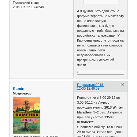
Последний визит:
2019-03-22 13:48:48
А я думал , что один кто на
форуме терпеть не может эту
вечно счастливую
физиономию, как будто
созданную чтобы блистать на
российских телеэкранах. У
Карлсена минус, что глядя на
него, появится куча юниоров,
возомнящих себя
недокарлсенами с их
презрением к дебютной
части.
0
Поделиться
2018-
40
Kamin
12-30 12:48:59
Модератор
Ровно сутки с 3:00 29.12 по
3:00 30.12 на Личесс
проходил турнир
2018 Winter
Marathon
3+2 сек. В турнире
приняло участие
13589
человек!!!
Я вошёл в бой где-то в 11:00
29-го числа. Играл весь день,
до 23:00, ну разумеется, с