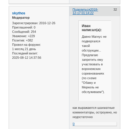
Поделиться
2018-
32
skythos
12-17 01:14:22
Модератор
Зарегистрирован
: 2016-12-26
Иван
Приглашений:
0
написал(а):
Сообщений:
254
Уважение:
+229
Давно Магнус не
Позитив:
+382
подвергался
Провел на форуме:
такой
1 месяц 21 день
обструкции...
Последний визит:
Предлагаю
2025-08-12 14:37:56
запретить ему
участвовать в
воронежских
соревнованиях
(по схеме
"Обаму и
Меркель не
обслуживаем").
как выражаются шахматные
комментаторы, остроумно, но
недостаточно
0