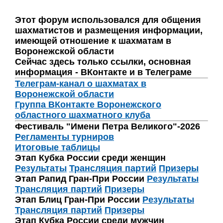
Этот форум использовался для общения
шахматистов и размещения информации,
имеющей отношение к шахматам в
Воронежской области
Сейчас здесь только ссылки, основная
информация - ВКонтакте и в Телеграме
Телеграм-канал о шахматах в
Воронежской области
Группа ВКонтакте Воронежского
областного шахматного клуба
Фестиваль "Имени Петра Великого"-2026
Регламенты турниров
Итоговые таблицы
Этап Кубка России среди женщин
Результаты
Трансляция партий
Призеры
Этап Рапид Гран-При России
Результаты
Трансляция партий
Призеры
Этап Блиц Гран-При России
Результаты
Трансляция партий
Призеры
Этап Кубка России среди мужчин