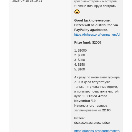
2026-07-10 16:19:21
гроссмейстеров и мастеров.
Я лично планирую поиграть
Good luck to everyone.
Prizes will be distributed via
PayPal by agadmator.
https://lichess.org/tournament/qbYmMjF
Prize fund: $2000
1. $1000
2. $500
3. $250
4. $150
5. $100
А сразу по окончании турнира
2+0, в дело вступят уже
только титулованные игроки,
и попытают счастья в чистой
пуле 1+0
Titled Arena
November '19
Начало этого турнира
запланировано на
22:00
.
Prizes:
$500/$250/$125/$75/$50
https://lichess.org/tournament/nov19lta