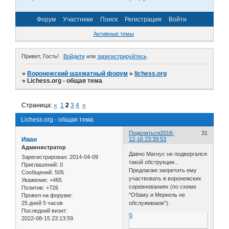
Форум
Участники
Поиск
Регистрация
Войти
Активные темы
Привет, Гость!
Войдите
или
зарегистрируйтесь
.
»
Воронежский шахматный форум
»
lichess.org
»
Lichess.org - общая тема
Страница:
«
1
2
3
4
»
Lichess.org - общая тема
Поделиться
2018-
31
Иван
12-16 23:39:53
Администратор
Давно Магнус не подвергался
Зарегистрирован
: 2014-04-09
такой обструкции...
Приглашений:
0
Предлагаю запретить ему
Сообщений:
505
участвовать в воронежских
Уважение:
+465
соревнованиях (по схеме
Позитив:
+726
"Обаму и Меркель не
Провел на форуме:
25 дней 5 часов
обслуживаем").
Последний визит:
0
2022-08-15 23:13:59