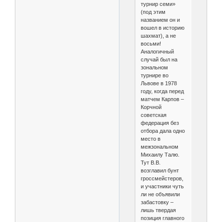
турнир семи»
(под этим
названием он и
вошел в историю
шахмат), а не
восьми!
Аналогичный
случай был на
зональном
турнире во
Львове в 1978
году, когда перед
матчем Карпов –
Корчной
советская
федерация без
отбора дала одно
место в
межзональном
Михаилу Талю.
Тут В.В.
возглавил бунт
гроссмейстеров,
и участники чуть
ли не объявили
забастовку –
лишь твердая
позиция главного