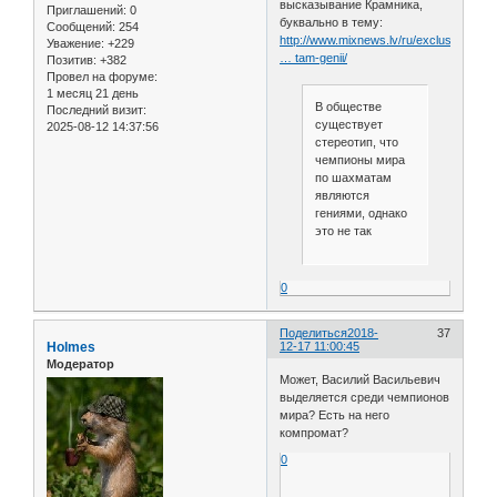
высказывание Крамника,
Приглашений:
0
буквально в тему:
Сообщений:
254
http://www.mixnews.lv/ru/exclusive/new
Уважение:
+229
… tam-genii/
Позитив:
+382
Провел на форуме:
1 месяц 21 день
В обществе
Последний визит:
существует
2025-08-12 14:37:56
стереотип, что
чемпионы мира
по шахматам
являются
гениями, однако
это не так
0
Поделиться
2018-
37
Holmes
12-17 11:00:45
Модератор
Может, Василий Васильевич
выделяется среди чемпионов
мира? Есть на него
компромат?
0