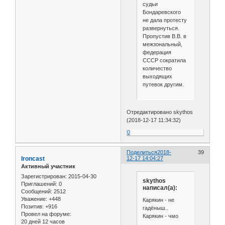
судьи
Бондаревского
не дала протесту
развернуться.
Пропустив В.В. в
межзональный,
федерация
СССР сократила
количество
выходящих
путевок другим.
Отредактировано skythos
(2018-12-17 11:34:32)
0
Поделиться
2018-
39
Ironcast
12-17 14:04:27
Активный участник
Зарегистрирован
: 2015-04-30
skythos
Приглашений:
0
написал(а):
Сообщений:
2512
Уважение:
+448
Карякин - не
Позитив:
+916
гадёныш..
Провел на форуме:
Карякин - чмо
20 дней 12 часов