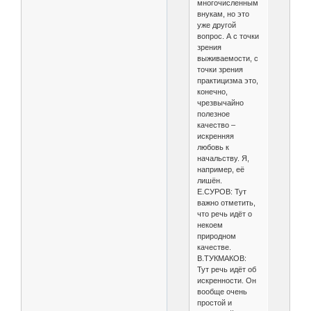
многочисленным
внукам, но это
уже другой
вопрос. А с точки
зрения
выживаемости, с
точки зрения
практицизма это,
конечно,
чрезвычайно
полезное
качество –
искренняя
любовь к
начальству. Я,
например, её
лишён.
Е.СУРОВ: Тут
важно отметить,
что речь идёт о
некоем
природном
качестве.
В.ТУКМАКОВ:
Тут речь идёт об
искренности. Он
вообще очень
простой и