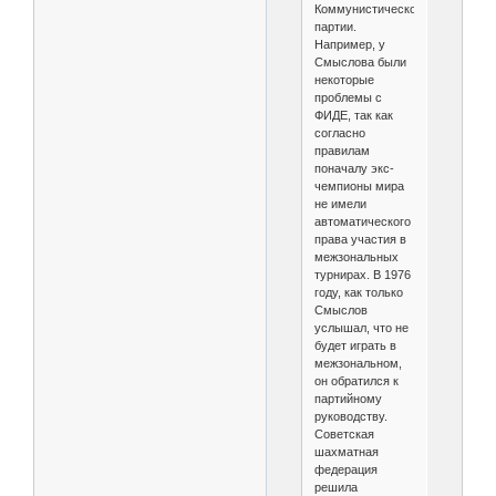
Коммунистической
партии.
Например, у
Смыслова были
некоторые
проблемы с
ФИДЕ, так как
согласно
правилам
поначалу экс-
чемпионы мира
не имели
автоматического
права участия в
межзональных
турнирах. В 1976
году, как только
Смыслов
услышал, что не
будет играть в
межзональном,
он обратился к
партийному
руководству.
Советская
шахматная
федерация
решила