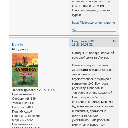
и никого не подпускает до
самого финиша. А тут
Савелий, видимо, поймал
кураж.
https://lichess.org/tournament/sep19lta
+1
Поделиться
2019-
45
Kamin
11-23 10:06:31
Модератор
Сегодня 23 ноября, большой
призовой день на Личесс!
Сначала под заголовком
agadmator's 500k Arena
все
желающие могут
поучаствовать в турнире с
контролем 2+0. Контроль
редкий для массовых
Зарегистрирован
: 2015-03-05
турниров и очень коварный.
Приглашений:
0
Начало данной битвы
Сообщений:
189
назначено на
20:00 мск
. Не
Уважение:
+141
буду тут перечислять имена
Позитив:
+463
и фамилии, достаточно
Пол:
Мужской
глянуть на список
Провел на форуме:
8 дней 6 часов
участников. Там россыпь
Последний визит:
именитых и известных