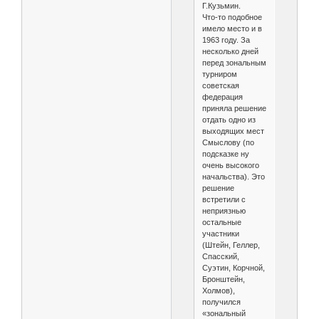
Г.Кузьмин.
Что-то подобное
имело место и в
1963 году. За
несколько дней
перед зональным
турниром
советская
федерация
приняла решение
отдать одно из
выходящих мест
Смыслову (по
подсказке ну
очень высокого
начальства). Это
решение
встретили с
неприязнью
остальные
участники
(Штейн, Геллер,
Спасский,
Суэтин, Корчной,
Бронштейн,
Холмов),
получился
«зональный