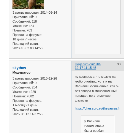
Зарегистрирован
: 2014-09-14
Приглашений:
0
Сообщений:
118
Уважение:
+84
Позитив:
+53
Провел на форуме:
18 дней 7 часов
Последний визит:
2023-10-02 00:14:56
Поделиться
2018-
38
skythos
12-17 11:15:45
Модератор
ну компромат-то можно на
Зарегистрирован
: 2016-12-26
любого найти.. хоть и на
Приглашений:
0
Василия Васильевича, как он
Сообщений:
254
без отбора в межзональный
Уважение:
+229
попадал, но это мелкие
Позитив:
+382
шалости
Провел на форуме:
1 месяц 21 день
https://chesspro.ru/thesaurus/mikhalch
Последний визит:
2025-08-12 14:37:56
у Василия
Васильевича
была особая