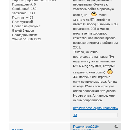
Зарегистрирован
: 2015-03-05
перерывами. Очень уж
Приглашений:
0
Сообщений:
189
хотелось войти в призовую
Уважение:
+141
сотню, но...
Меня
Позитив:
+463
хватило на 87 партий и в
Пол:
Мужской
итоге: 49 побед, 5 ничьих и 33
Провел на форуме:
поражения. 295-е место,
8 дней 6 часов
плюс в актив хорошая,
Последний визит:
качественная партия против
2026-07-10 16:19:21
немецкого игрока с рейтингом
2351.
Тяжело, конечно,
претендовать на призы. Тут
надо или сутки шпилить, как
№31. Grigoriy1997
, который
сыграл ( с ума сойти)
336
партий!! или играть в
силу не ниже мастера. А я на
исходе 12-го часа игры уже
слабо соображал, что делаю.
Но это опыт. А главное, мне
очень понравилось.
https://lichess.org/tournament/winter18
+3
Поделиться
2019-
41