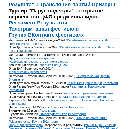
Результаты
Трансляция партий
Призеры
Турнир "Парус надежды" - открытое
первенство ЦФО среди инвалидов
Регламент
Результаты
Телеграм-канал фестиваля
Группа ВКонтакте фестиваля
Чемпионаты ЦФО среди женщин-2026
Жеребьевки и результаты
Фото
Положения
Материалы
Этап Детского кубка России-2026
Жеребьевки и результаты
Фото
Много
фото
Положение
Фестиваль "Имени Петра Великого" (Воронеж, июнь 2024)
Предварительная регистрация
Жеребьевки, результаты, списки заявок
Трансляция партий
Классика
Рапид
Блиц
Этап ДКР (Воронеж, май 2024)
Жеребьевки и результаты
Фестиваль Петровский (Воронеж, июнь 2023)
Telegram-канал
Группа
ВКонтакте
Этап Детского Кубка России 7-12 июня
Результаты
Трансляции
Регламент
Этап Рапид Гран-При России 13-14 июня
Результаты
Трансляции
Регламент
Этап Блиц Гран-При России 15 июня
Результаты
Трансляции
Регламент
Этап Кубка России 16-24 июня
Результаты
Трансляции
Регламент
Турнир Б 10-14 ноября
Жеребьевки и результаты
Положение
Актуальная
информация
Парус надежды 16-22 июня
Результаты
Положение
Блицтурнир 12 июня
Результаты
Судейский семинар
Список участников
Регистрация
Фестиваль Петровский (Воронеж, июнь 2022)
Анонс на сайте ФШР
Telegram-канал
Группа ВКонтакте
Форма для регистрации
Жеребьевки и результаты
Турнир A (10-17 июня)
Быстрые шахматы (18 июня)
Блицтурнир (19 июня)
Турнир B (20-26 июня)