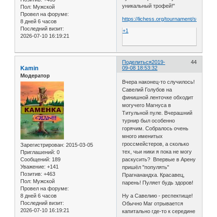
уникальный трофей!"
Пол:
Мужской
Провел на форуме:
https://lichess.org/tournament/summer1
8 дней 6 часов
Последний визит:
+1
2026-07-10 16:19:21
Поделиться
2019-
44
Kamin
09-08 18:53:32
Модератор
Вчера наконец-то случилось!
Савелий Голубов на
финишной ленточке обходит
могучего Магнуса в
Титульной пуле. Вчерашний
турнир был особенно
горячим. Собралось очень
много именитых
гроссмейстеров, а сколько
Зарегистрирован
: 2015-03-05
тех, чьи ники я пока не могу
Приглашений:
0
Сообщений:
189
раскусить? Впервые в Арену
Уважение:
+141
пришёл "популять"
Позитив:
+463
Прагнанандха. Красавец,
Пол:
Мужской
парень! Пуляет будь здоров!
Провел на форуме:
8 дней 6 часов
Ну а Савелию - респектище!
Последний визит:
Обычно Маг отрывается
2026-07-10 16:19:21
капитально где-то к середине