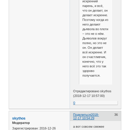
искренний
парень, и всё,
что он делает, он
делает искренне.
Поэтому когда из
него делают
дьявола во плоти
– это не о нём.
Дьяволов вокруг
полно, но это не
он. Он делает
всё искренне. И
он счастливчик,
конечно, что у
него всё это так
здорово
получается.
Отредактировано skythos
(2018-12-17 10:57:00)
0
Поделиться
2018-
36
skythos
12-17 10:54:29
Модератор
а вот совсем свежее
Зарегистрирован
: 2016-12-26