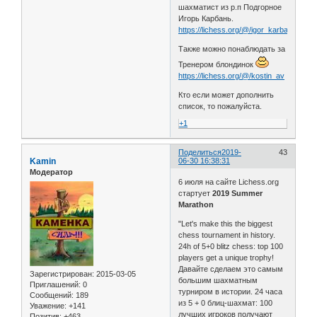
шахматист из р.п Подгорное
Игорь Карбань.
https://lichess.org/@/igor_karban
Также можно понаблюдать за
Тренером блондинок
https://lichess.org/@/kostin_av
Кто если может дополнить
список, то пожалуйста.
+1
Поделиться
2019-
43
Kamin
06-30 16:38:31
Модератор
6 июля на сайте Lichess.org
стартует
2019 Summer
Marathon
"Let's make this the biggest
chess tournament in history.
24h of 5+0 blitz chess: top 100
players get a unique trophy!
Давайте сделаем это самым
Зарегистрирован
: 2015-03-05
большим шахматным
Приглашений:
0
турниром в истории. 24 часа
Сообщений:
189
из 5 + 0 блиц-шахмат: 100
Уважение:
+141
лучших игроков получают
Позитив:
+463