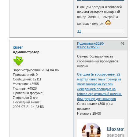
В общем сегодня любителей
шахмат ожидает шикарный
вечер. Хочешь - сыграй, а
хочешь - смотри.
+1
Поделиться
2020-
46
xuser
03-22 12:05:55
Администратор
Сейчас большая часть
соревнований проводится
онлайн
Зарегистрирован
: 2014-04-06
Сегодня (в воскресенье, 22
Приглашений:
0
Сообщений:
12111
марта) известный тренер из
Уважение:
+3655
Железногорска Руслан
Позитив:
+4528
Лебедянцев проводит на
Провел на форуме:
lichess.org открытый онлайн-
7 месяцев 3 дня
блицтурнир для юниоров
Последний визит:
Со взносами (300 р.) и
2026-07-21 14:23:53
призами
Начало в 15-00