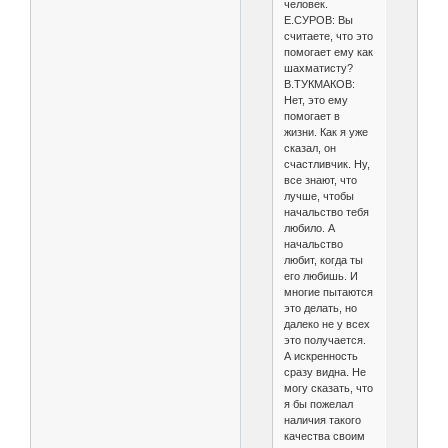
человек.
Е.СУРОВ: Вы
считаете, что это
помогает ему как
шахматисту?
В.ТУКМАКОВ:
Нет, это ему
помогает в
жизни. Как я уже
сказал, он
счастливчик. Ну,
все знают, что
лучше, чтобы
начальство тебя
любило. А
начальство
любит, когда ты
его любишь. И
многие пытаются
это делать, но
далеко не у всех
это получается.
А искренность
сразу видна. Не
могу сказать, что
я бы пожелал
наличия такого
качества своим