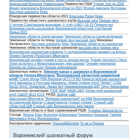
Апрельский Воронеж
Универсиада
Первенство ОШК
Турнир Эло до 2000
Финал чемпионата Воронежской области-2021
Второй дивизион
Ветераны
Быстрые шахматы
Блиц
Юниорские первенства области-2021
Классика
Рапид
Блиц
Первенство областного шахматного клуба
Высшая лига
Первая лига
V летняя Спартакиада молодёжи, II этап (ЦФО) 18-23
Первенство
Воронежа среди школьников
Воронежский областной этап Белой
Ладьи-2021
Чемпионат области среди женщин
Чемпионат области среди ветеранов
Чемпионат области по блицу
первая лига
высшая лига
Мемориал
Загоровского
быстрые шахматы
блиц
Чемпионат области по шахматам
Чемпионат области по быстрым шахматам
высшая лига
первая лига
Воронежская шахматная команда (с подтверждёнными никами) на lichess
Проект Патиум (PostOrion) ВКонтакте
Воронежский онлайн-турнир в честь начала весны
Турнир Voronezh Chess
Team на lichess к Международному дню шахмат
Онлайн-чемпионат
Европы на chess.com
Полная информация
Шахматные новости:
Telegram-канал о шахматах в Воронежской
области
Группа ВКонтакте "Воронежский областной шахматный
клуб"
Спорт-Игрок
РИА Воронеж
ЦСП СК ВО
Борисоглебский шахматный
клуб
Шахматы в Россоши
Шахматы. Новая Усмань
Клуб "Дебют" СОШ
№101
Клуб "Эндшпиль" Лицея №4
Нововоронежский ДДТ
Труд-Черноземье
Шахматные организации:
FIDE
ФШР
МШФ ЦФО
Областной шахматный
клуб
СШОР №13
ICCF
РАЗШ:
форум
сайт
Шахсекция ВКонтакте
"Воронеж шахматный" на БВФ
Воронежский
исторический форум
Cтарый форум (только чтение)
Старый сайт
областной ШФ
Старый сайт Воронежского фестиваля
Воронежская область в базе соревнований РШФ:
Турниры
Шахматисты
Соседи:
Липецк
Елец
Белгород
Алексеевка
Урюпинск
Балашов
Тамбов
Мичуринск
Курск
Железногорск
Альтернативно одаренные:
Раецкий&Беляев
Те же и Яриков
Воронежский шахматный форум