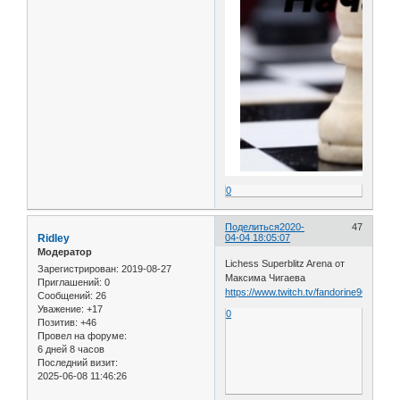
0
Поделиться
2020-
47
Ridley
04-04 18:05:07
Модератор
Lichess Superblitz Arena от
Зарегистрирован
: 2019-08-27
Максима Чигаева
Приглашений:
0
https://www.twitch.tv/fandorine96
Сообщений:
26
Уважение:
+17
0
Позитив:
+46
Провел на форуме:
6 дней 8 часов
Последний визит:
2025-06-08 11:46:26