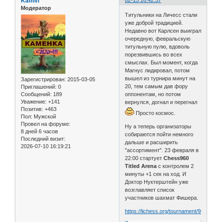
Kamin
02-15 16:42:37
Модератор
Титульники на Личесс стали
уже доброй традицией.
Недавно вот Карлсен выиграл
очередную, февральскую
титульную пулю, вдоволь
порезвившись во всех
смыслах. Был момент, когда
Магнус лидировал, потом
вышел из турнира минут на
Зарегистрирован
: 2015-03-05
20, тем самым дав фору
Приглашений:
0
Сообщений:
189
оппонентам, но потом
Уважение:
+141
вернулся, догнал и перегнал
Позитив:
+463
Просто космос.
Пол:
Мужской
Провел на форуме:
Ну а теперь организаторы
8 дней 6 часов
собираются пойти немного
Последний визит:
дальше и расширить
2026-07-10 16:19:21
"ассортимент". 23 февраля в
22:00 стартует
Chess960
Titled Arena
с контролем 2
минуты +1 сек на ход. И
Доктор Нуктерштейн уже
возглавляет список
участников шахмат Фишера.
https://lichess.org/tournament/960feb19