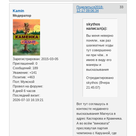
Поделиться
2018-
33
Kamin
12-17 09:06:34
Модератор
skythos
написал(а):
Вы меня неверно
поняли.. как раз
шахматные ходы
тут совершенно
ни при чём.. я
Зарегистрирован
: 2015-03-05
имею в виду его
Приглашений:
0
манеры и
Сообщений:
189
высказывания
Уважение:
+141
Позитив:
+463
Отредактировано
Пол:
Мужской
skythos (Вчера
Провел на форуме:
21:45:07)
8 дней 6 часов
Последний визит:
2026-07-10 16:19:21
Вот тут соглашусь в
контексте недавнего
высказывания Магнуса в
адрес Каспарова и Крамника.
А во всём "виновата"
пресловутая партия
чемпиона с Каруаной, где