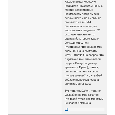
Карлсен имел хорошую
позицию и предложил ничью.
Многие авторитетные
шахматисты тогда были в
лёгком шоке и не смогли не
высказаться в СМИ.
Высказались многие, но
Карлсен ответил двоим: "Я
осознаю, что это не тот
сценарий, которого ждало
большинство, но я
чувствовал, что он даст мне
больший шанс выиграть
матч. Отвечая на вопрос, что
я думаю о том, что сказали
Гарри и Влад (Владимир
Крамник. - Прим.), - что ж,
они имеют право на свои
глупые мнения", - с улыбкой
добавил норвежец, сорвав
аплодисменты зала.
Тут хоть улыбайся, хоть не
улыбайся но мне кажется,
что такой ответ, как минимум,
не красит чемпиона.
+1