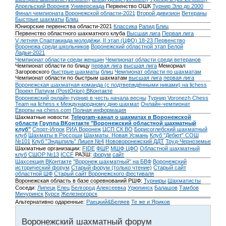
Апрельский Воронеж
Универсиада
Первенство ОШК
Турнир Эло до 2000
Финал чемпионата Воронежской области-2021
Второй дивизион
Ветераны
Быстрые шахматы
Блиц
Юниорские первенства области-2021
Классика
Рапид
Блиц
Первенство областного шахматного клуба
Высшая лига
Первая лига
V летняя Спартакиада молодёжи, II этап (ЦФО) 18-23
Первенство
Воронежа среди школьников
Воронежский областной этап Белой
Ладьи-2021
Чемпионат области среди женщин
Чемпионат области среди ветеранов
Чемпионат области по блицу
первая лига
высшая лига
Мемориал
Загоровского
быстрые шахматы
блиц
Чемпионат области по шахматам
Чемпионат области по быстрым шахматам
высшая лига
первая лига
Воронежская шахматная команда (с подтверждёнными никами) на lichess
Проект Патиум (PostOrion) ВКонтакте
Воронежский онлайн-турнир в честь начала весны
Турнир Voronezh Chess
Team на lichess к Международному дню шахмат
Онлайн-чемпионат
Европы на chess.com
Полная информация
Шахматные новости:
Telegram-канал о шахматах в Воронежской
области
Группа ВКонтакте "Воронежский областной шахматный
клуб"
Спорт-Игрок
РИА Воронеж
ЦСП СК ВО
Борисоглебский шахматный
клуб
Шахматы в Россоши
Шахматы. Новая Усмань
Клуб "Дебют" СОШ
№101
Клуб "Эндшпиль" Лицея №4
Нововоронежский ДДТ
Труд-Черноземье
Шахматные организации:
FIDE
ФШР
МШФ ЦФО
Областной шахматный
клуб
СШОР №13
ICCF
РАЗШ:
форум
сайт
Шахсекция ВКонтакте
"Воронеж шахматный" на БВФ
Воронежский
исторический форум
Cтарый форум (только чтение)
Старый сайт
областной ШФ
Старый сайт Воронежского фестиваля
Воронежская область в базе соревнований РШФ:
Турниры
Шахматисты
Соседи:
Липецк
Елец
Белгород
Алексеевка
Урюпинск
Балашов
Тамбов
Мичуринск
Курск
Железногорск
Альтернативно одаренные:
Раецкий&Беляев
Те же и Яриков
Воронежский шахматный форум