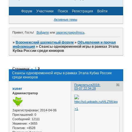
Форум
Участники
Поиск
Регистрация
Войти
Активные темы
Привет, Гость!
Войдите
или
зарегистрируйтесь
.
»
Воронежский шахматный форум
»
Объявления и прочая
информация
»
Сеансы одновременной игры в рамках Этапа
Кубка России среди юниоров
Страница:
«
1
2
Сеансы одновременной игры в рамках Этапа Кубка России
среди юниоров
Поделиться
2018-
31
xuser
03-07 22:34:28
Администратор
+1
Зарегистрирован
: 2014-04-06
Приглашений:
0
Сообщений:
12111
Уважение:
+3655
Позитив:
+4528