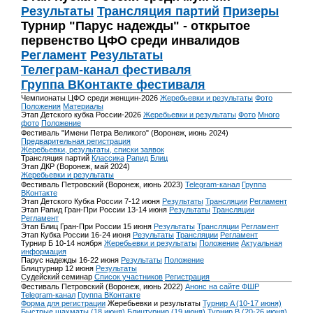
Результаты
Трансляция партий
Призеры
Турнир "Парус надежды" - открытое
первенство ЦФО среди инвалидов
Регламент
Результаты
Телеграм-канал фестиваля
Группа ВКонтакте фестиваля
Чемпионаты ЦФО среди женщин-2026
Жеребьевки и результаты
Фото
Положения
Материалы
Этап Детского кубка России-2026
Жеребьевки и результаты
Фото
Много
фото
Положение
Фестиваль "Имени Петра Великого" (Воронеж, июнь 2024)
Предварительная регистрация
Жеребьевки, результаты, списки заявок
Трансляция партий
Классика
Рапид
Блиц
Этап ДКР (Воронеж, май 2024)
Жеребьевки и результаты
Фестиваль Петровский (Воронеж, июнь 2023)
Telegram-канал
Группа
ВКонтакте
Этап Детского Кубка России 7-12 июня
Результаты
Трансляции
Регламент
Этап Рапид Гран-При России 13-14 июня
Результаты
Трансляции
Регламент
Этап Блиц Гран-При России 15 июня
Результаты
Трансляции
Регламент
Этап Кубка России 16-24 июня
Результаты
Трансляции
Регламент
Турнир Б 10-14 ноября
Жеребьевки и результаты
Положение
Актуальная
информация
Парус надежды 16-22 июня
Результаты
Положение
Блицтурнир 12 июня
Результаты
Судейский семинар
Список участников
Регистрация
Фестиваль Петровский (Воронеж, июнь 2022)
Анонс на сайте ФШР
Telegram-канал
Группа ВКонтакте
Форма для регистрации
Жеребьевки и результаты
Турнир A (10-17 июня)
Быстрые шахматы (18 июня)
Блицтурнир (19 июня)
Турнир B (20-26 июня)