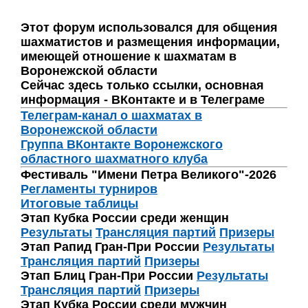
Этот форум использовался для общения
шахматистов и размещения информации,
имеющей отношение к шахматам в
Воронежской области
Сейчас здесь только ссылки, основная
информация - ВКонтакте и в Телеграме
Телеграм-канал о шахматах в
Воронежской области
Группа ВКонтакте Воронежского
областного шахматного клуба
Фестиваль "Имени Петра Великого"-2026
Регламенты турниров
Итоговые таблицы
Этап Кубка России среди женщин
Результаты
Трансляция партий
Призеры
Этап Рапид Гран-При России
Результаты
Трансляция партий
Призеры
Этап Блиц Гран-При России
Результаты
Трансляция партий
Призеры
Этап Кубка России среди мужчин