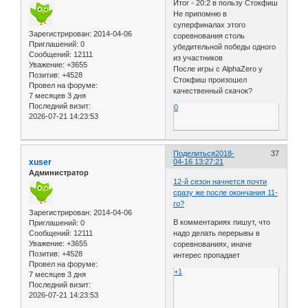
Итог - 20:2 в пользу Стокфиш
Не припомню в
суперфиналах этого
Зарегистрирован
: 2014-04-06
соревнования столь
Приглашений:
0
убедительной победы одного
Сообщений:
12111
из участников
Уважение:
+3655
После игры с AlphaZero у
Позитив:
+4528
Стокфиш произошел
Провел на форуме:
качественный скачок?
7 месяцев 3 дня
Последний визит:
0
2026-07-21 14:23:53
Поделиться
2018-
37
xuser
04-16 13:27:21
Администратор
12-й сезон начнется почти
сразу же после окончания 11-
го?
Зарегистрирован
: 2014-04-06
В комментариях пишут, что
Приглашений:
0
Сообщений:
12111
надо делать перерывы в
Уважение:
+3655
соревнованиях, иначе
Позитив:
+4528
интерес пропадает
Провел на форуме:
+1
7 месяцев 3 дня
Последний визит:
2026-07-21 14:23:53