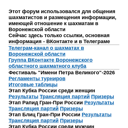
Этот форум использовался для общения
шахматистов и размещения информации,
имеющей отношение к шахматам в
Воронежской области
Сейчас здесь только ссылки, основная
информация - ВКонтакте и в Телеграме
Телеграм-канал о шахматах в
Воронежской области
Группа ВКонтакте Воронежского
областного шахматного клуба
Фестиваль "Имени Петра Великого"-2026
Регламенты турниров
Итоговые таблицы
Этап Кубка России среди женщин
Результаты
Трансляция партий
Призеры
Этап Рапид Гран-При России
Результаты
Трансляция партий
Призеры
Этап Блиц Гран-При России
Результаты
Трансляция партий
Призеры
Этап Кубка России среди мужчин