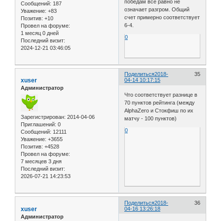
победам все равно не
Сообщений:
187
означает разгром. Общий
Уважение:
+83
счет примерно соответствует
Позитив:
+10
6-4.
Провел на форуме:
1 месяц 0 дней
0
Последний визит:
2024-12-21 03:46:05
Поделиться
2018-
35
xuser
04-14 10:17:15
Администратор
Что соответствует разнице в
70 пунктов рейтинга (между
AlphaZero и Стокфиш по их
Зарегистрирован
: 2014-04-06
матчу - 100 пунктов)
Приглашений:
0
0
Сообщений:
12111
Уважение:
+3655
Позитив:
+4528
Провел на форуме:
7 месяцев 3 дня
Последний визит:
2026-07-21 14:23:53
Поделиться
2018-
36
xuser
04-16 13:26:18
Администратор