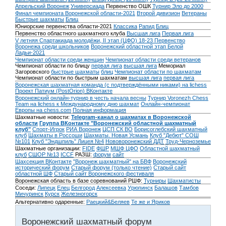
Апрельский Воронеж
Универсиада
Первенство ОШК
Турнир Эло до 2000
Финал чемпионата Воронежской области-2021
Второй дивизион
Ветераны
Быстрые шахматы
Блиц
Юниорские первенства области-2021
Классика
Рапид
Блиц
Первенство областного шахматного клуба
Высшая лига
Первая лига
V летняя Спартакиада молодёжи, II этап (ЦФО) 18-23
Первенство
Воронежа среди школьников
Воронежский областной этап Белой
Ладьи-2021
Чемпионат области среди женщин
Чемпионат области среди ветеранов
Чемпионат области по блицу
первая лига
высшая лига
Мемориал
Загоровского
быстрые шахматы
блиц
Чемпионат области по шахматам
Чемпионат области по быстрым шахматам
высшая лига
первая лига
Воронежская шахматная команда (с подтверждёнными никами) на lichess
Проект Патиум (PostOrion) ВКонтакте
Воронежский онлайн-турнир в честь начала весны
Турнир Voronezh Chess
Team на lichess к Международному дню шахмат
Онлайн-чемпионат
Европы на chess.com
Полная информация
Шахматные новости:
Telegram-канал о шахматах в Воронежской
области
Группа ВКонтакте "Воронежский областной шахматный
клуб"
Спорт-Игрок
РИА Воронеж
ЦСП СК ВО
Борисоглебский шахматный
клуб
Шахматы в Россоши
Шахматы. Новая Усмань
Клуб "Дебют" СОШ
№101
Клуб "Эндшпиль" Лицея №4
Нововоронежский ДДТ
Труд-Черноземье
Шахматные организации:
FIDE
ФШР
МШФ ЦФО
Областной шахматный
клуб
СШОР №13
ICCF
РАЗШ:
форум
сайт
Шахсекция ВКонтакте
"Воронеж шахматный" на БВФ
Воронежский
исторический форум
Cтарый форум (только чтение)
Старый сайт
областной ШФ
Старый сайт Воронежского фестиваля
Воронежская область в базе соревнований РШФ:
Турниры
Шахматисты
Соседи:
Липецк
Елец
Белгород
Алексеевка
Урюпинск
Балашов
Тамбов
Мичуринск
Курск
Железногорск
Альтернативно одаренные:
Раецкий&Беляев
Те же и Яриков
Воронежский шахматный форум