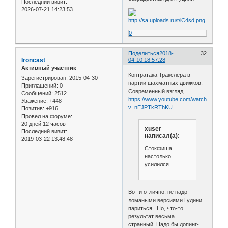
Последний визит:
2026-07-21 14:23:53
0
Поделиться
2018-
32
Ironcast
04-10 18:57:28
Активный участник
Контратака Тракслера в
Зарегистрирован
: 2015-04-30
партии шахматных движков.
Приглашений:
0
Современный взгляд
Сообщений:
2512
https://www.youtube.com/watch?
Уважение:
+448
v=nEJPTkRThKU
Позитив:
+916
Провел на форуме:
20 дней 12 часов
xuser
Последний визит:
написал(а):
2019-03-22 13:48:48
Стокфиша
настолько
усилился
Вот и отлично, не надо
ломаными версиями Гудини
париться.. Но, что-то
результат весьма
странный..Надо бы допинг-