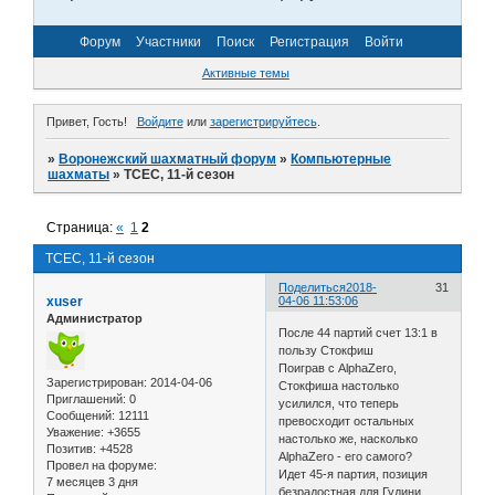
Форум
Участники
Поиск
Регистрация
Войти
Активные темы
Привет, Гость!
Войдите
или
зарегистрируйтесь
.
»
Воронежский шахматный форум
»
Компьютерные
шахматы
»
TCEC, 11-й сезон
Страница:
«
1
2
TCEC, 11-й сезон
Поделиться
2018-
31
xuser
04-06 11:53:06
Администратор
После 44 партий счет 13:1 в
пользу Стокфиш
Поиграв с AlphaZero,
Зарегистрирован
: 2014-04-06
Стокфиша настолько
Приглашений:
0
усилился, что теперь
Сообщений:
12111
превосходит остальных
Уважение:
+3655
настолько же, насколько
Позитив:
+4528
AlphaZero - его самого?
Провел на форуме:
Идет 45-я партия, позиция
7 месяцев 3 дня
безрадостная для Гудини