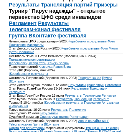
Результаты
Трансляция партий
Призеры
Турнир "Парус надежды" - открытое
первенство ЦФО среди инвалидов
Регламент
Результаты
Телеграм-канал фестиваля
Группа ВКонтакте фестиваля
Чемпионаты ЦФО среди женщин-2026
Жеребьевки и результаты
Фото
Положения
Материалы
Этап Детского кубка России-2026
Жеребьевки и результаты
Фото
Много
фото
Положение
Фестиваль "Имени Петра Великого" (Воронеж, июнь 2024)
Предварительная регистрация
Жеребьевки, результаты, списки заявок
Трансляция партий
Классика
Рапид
Блиц
Этап ДКР (Воронеж, май 2024)
Жеребьевки и результаты
Фестиваль Петровский (Воронеж, июнь 2023)
Telegram-канал
Группа
ВКонтакте
Этап Детского Кубка России 7-12 июня
Результаты
Трансляции
Регламент
Этап Рапид Гран-При России 13-14 июня
Результаты
Трансляции
Регламент
Этап Блиц Гран-При России 15 июня
Результаты
Трансляции
Регламент
Этап Кубка России 16-24 июня
Результаты
Трансляции
Регламент
Турнир Б 10-14 ноября
Жеребьевки и результаты
Положение
Актуальная
информация
Парус надежды 16-22 июня
Результаты
Положение
Блицтурнир 12 июня
Результаты
Судейский семинар
Список участников
Регистрация
Фестиваль Петровский (Воронеж, июнь 2022)
Анонс на сайте ФШР
Telegram-канал
Группа ВКонтакте
Форма для регистрации
Жеребьевки и результаты
Турнир A (10-17 июня)
Быстрые шахматы (18 июня)
Блицтурнир (19 июня)
Турнир B (20-26 июня)