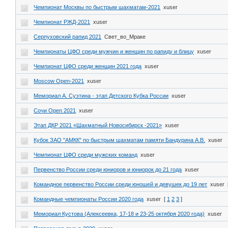
Чемпионат Москвы по быстрым шахматам-2021
xuser
Чемпионат РЖД-2021
xuser
Серпуховский рапид 2021
Свет_во_Мраке
Чемпионаты ЦФО среди мужчин и женщин по рапиду и блицу
xuser
Чемпионат ЦФО среди женщин 2021 года
xuser
Moscow Open-2021
xuser
Мемориал А. Суэтина - этап Детского Кубка России
xuser
Сочи Open 2021
xuser
Этап ДКР 2021 «Шахматный Новосибирск -2021»
xuser
Кубок ЗАО "АМКК" по быстрым шахматам памяти Бандурина А.В.
xuser
Чемпионат ЦФО среди мужских команд
xuser
Первенство России среди юниоров и юниорок до 21 года
xuser
Командное первенство России среди юношей и девушек до 19 лет
xuser
Командные чемпионаты России 2020 года
xuser
[
1
2
3
]
Мемориал Кустова (Алексеевка, 17-18 и 23-25 октября 2020 года)
xuser