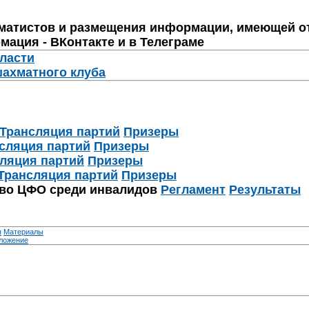
матистов и размещения информации, имеющей о
мация - ВКонтакте и в Телеграме
бласти
шахматного клуба
Трансляция партий
Призеры
сляция партий
Призеры
ляция партий
Призеры
Трансляция партий
Призеры
тво ЦФО среди инвалидов
Регламент
Результаты
я
Материалы
ложение