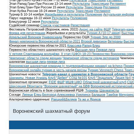
Этап Детского Кубка России 7-12 июня
Результаты
Трансляции
Регламент
Этап Рапид Гран-При России 13-14 июня
Результаты
Трансляции
Регламент
Этап Блиц Гран-При России 15 июня
Результаты
Трансляции
Регламент
Этап Кубка России 16-24 июня
Результаты
Трансляции
Регламент
Турнир Б 10-14 ноября
Жеребьевки и результаты
Положение
Актуальная информ
Парус надежды 16-22 июня
Результаты
Положение
Блицтурнир 12 июня
Результаты
Судейский семинар
Список участников
Регистрация
Фестиваль Петровский (Воронеж, июнь 2022)
Анонс на сайте ФШР
Telegram-кана
Форма для регистрации
Жеребьевки и результаты
Турнир A (10-17 июня)
Быстрые
Апрельский Воронеж
Универсиада
Первенство ОШК
Турнир Эло до 2000
Финал чемпионата Воронежской области-2021
Второй дивизион
Ветераны
Быстр
Юниорские первенства области-2021
Классика
Рапид
Блиц
Первенство областного шахматного клуба
Высшая лига
Первая лига
V летняя Спартакиада молодёжи, II этап (ЦФО) 18-23
Первенство Воронежа сред
Чемпионат области среди женщин
Чемпионат области среди ветеранов
Чемпиона
шахматам
высшая лига
первая лига
Воронежская шахматная команда (с подтверждёнными никами) на lichess
Проект
Воронежский онлайн-турнир в честь начала весны
Турнир Voronezh Chess Team 
Шахматные новости:
Telegram-канал о шахматах в Воронежской области
Гр
Шахматы. Новая Усмань
Клуб "Дебют" СОШ №101
Клуб "Эндшпиль" Лицея №4
Н
Шахматные организации:
FIDE
ФШР
МШФ ЦФО
Областной шахматный клуб
СШО
Шахсекция ВКонтакте
"Воронеж шахматный" на БВФ
Воронежский исторический
Воронежская область в базе соревнований РШФ:
Турниры
Шахматисты
Соседи:
Липецк
Елец
Белгород
Алексеевка
Урюпинск
Балашов
Тамбов
Мичуринс
Альтернативно одаренные:
Раецкий&Беляев
Те же и Яриков
Воронежский шахматный форум