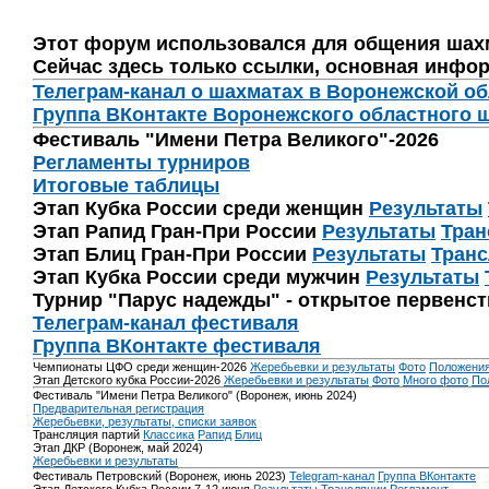
Этот форум использовался для общения шах
Сейчас здесь только ссылки, основная инфор
Телеграм-канал о шахматах в Воронежской о
Группа ВКонтакте Воронежского областного 
Фестиваль "Имени Петра Великого"-2026
Регламенты турниров
Итоговые таблицы
Этап Кубка России среди женщин
Результаты
Этап Рапид Гран-При России
Результаты
Тран
Этап Блиц Гран-При России
Результаты
Транс
Этап Кубка России среди мужчин
Результаты
Турнир "Парус надежды" - открытое первенс
Телеграм-канал фестиваля
Группа ВКонтакте фестиваля
Чемпионаты ЦФО среди женщин-2026
Жеребьевки и результаты
Фото
Положени
Этап Детского кубка России-2026
Жеребьевки и результаты
Фото
Много фото
По
Фестиваль "Имени Петра Великого" (Воронеж, июнь 2024)
Предварительная регистрация
Жеребьевки, результаты, списки заявок
Трансляция партий
Классика
Рапид
Блиц
Этап ДКР (Воронеж, май 2024)
Жеребьевки и результаты
Фестиваль Петровский (Воронеж, июнь 2023)
Telegram-канал
Группа ВКонтакте