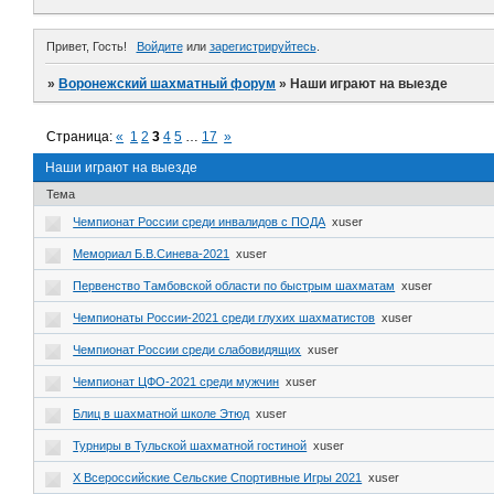
Привет, Гость!
Войдите
или
зарегистрируйтесь
.
»
Воронежский шахматный форум
»
Наши играют на выезде
Страница:
«
1
2
3
4
5
…
17
»
Наши играют на выезде
Тема
Чемпионат России среди инвалидов с ПОДА
xuser
Мемориал Б.В.Синева-2021
xuser
Первенство Тамбовской области по быстрым шахматам
xuser
Чемпионаты России-2021 среди глухих шахматистов
xuser
Чемпионат России среди слабовидящих
xuser
Чемпионат ЦФО-2021 среди мужчин
xuser
Блиц в шахматной школе Этюд
xuser
Турниры в Тульской шахматной гостиной
xuser
X Всероссийские Сельские Спортивные Игры 2021
xuser