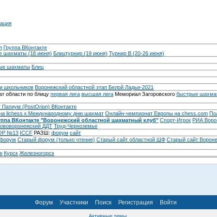
ация
л
Группа ВКонтакте
 шахматы (18 июня)
Блицтурнир (19 июня)
Турнир B (20-26 июня)
ые шахматы
Блиц
и школьников
Воронежский областной этап Белой Ладьи-2021
т области по блицу
первая лига
высшая лига
Мемориал Загоровского
быстрые шахма
 Патиум (PostOrion) ВКонтакте
на lichess к Международному дню шахмат
Онлайн-чемпионат Европы на chess.com
По
уппа ВКонтакте "Воронежский областной шахматный клуб"
Спорт-Игрок
РИА Воро
ововоронежский ДДТ
Труд-Черноземье
Р №13
ICCF
РАЗШ:
форум
сайт
 форум
Cтарый форум (только чтение)
Старый сайт областной ШФ
Старый сайт Ворон
к
Курск
Железногорск
Форум
Участники
Поиск
Регистрация
Войти
Активные темы