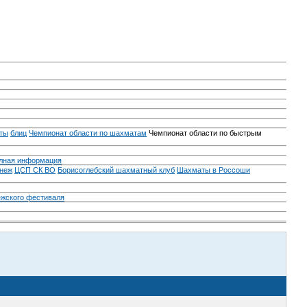
ты
блиц
Чемпионат области по шахматам
Чемпионат области по быстрым
лная информация
неж
ЦСП СК ВО
Борисоглебский шахматный клуб
Шахматы в Россоши
ежского фестиваля