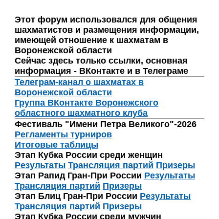
Этот форум использовался для общения
шахматистов и размещения информации,
имеющей отношение к шахматам в
Воронежской области
Сейчас здесь только ссылки, основная
информация - ВКонтакте и в Телеграме
Телеграм-канал о шахматах в
Воронежской области
Группа ВКонтакте Воронежского
областного шахматного клуба
Фестиваль "Имени Петра Великого"-2026
Регламенты турниров
Итоговые таблицы
Этап Кубка России среди женщин
Результаты
Трансляция партий
Призеры
Этап Рапид Гран-При России
Результаты
Трансляция партий
Призеры
Этап Блиц Гран-При России
Результаты
Трансляция партий
Призеры
Этап Кубка России среди мужчин