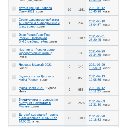
Лето в Греции - Кавала
2021-08-12
10
1151
Опен-2021
xuser
15:45:26
xuser
Сеанс одновременной игры
2021-08-10
А.В.Костина в Мичуринске и
1
237
16:04:57
xuser
блицтурнир
xuser
Этап Рапид Гран-При
2021-08-01
России - мемориал
13
1017
23:20:45
xuser
В.И.Зильберштейна
xuser
Чемпионат России среди
2021-07-29
корпоративных команд
0
138
21:34:35
xuser
xuser
Ярослав Мудрый-2021
2021-07-29
0
148
xuser
13:58:33
xuser
Задонск - этап Детского
2021-07-13
12
853
Кубка России
xuser
12:08:55
xuser
Кубок Волги 2021
Яурова
2021-07-12
9
958
Инна
16:11:23
xuser
Блицтурниры и турниры по
2021-07-09
быстрым шахматам в
28
2585
17:31:30
xuser
Москве
xuser
Детский командный турнир
2021-06-28
в Алексеевке с 11.06.21 по
12
1041
12:18:53
xuser
14.06.21
a_lex