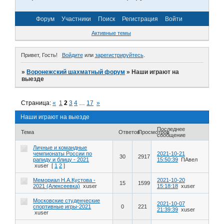
Форум
Участники
Поиск
Регистрация
Войти
Активные темы
Привет, Гость!
Войдите
или
зарегистрируйтесь
.
»
Воронежский шахматный форум
»
Наши играют на
выезде
Страница:
«
1
2
3
4
…
17
»
Наши играют на выезде
Последнее
Тема
Ответов
Просмотров
сообщение
Личные и командные
чемпионаты России по
2021-10-21
30
2917
рапиду и блицу - 2021
15:50:39
ПАвел
xuser
[
1
2
]
Мемориал Н.А.Кустова -
2021-10-20
15
1599
2021 (Алексеевка)
xuser
15:18:18
xuser
Московские студенческие
2021-10-07
спортивные игры-2021
0
221
21:39:39
xuser
xuser