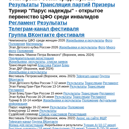
Результаты
Трансляция партий
Призеры
Турнир "Парус надежды" - открытое
первенство ЦФО среди инвалидов
Регламент
Результаты
Телеграм-канал фестиваля
Группа ВКонтакте фестиваля
Чемпионаты ЦФО среди женщин-2026
Жеребьевки и результаты
Фото
Положения
Материалы
Этап Детского кубка России-2026
Жеребьевки и результаты
Фото
Много
фото
Положение
Фестиваль "Имени Петра Великого" (Воронеж, июнь 2024)
Предварительная регистрация
Жеребьевки, результаты, списки заявок
Трансляция партий
Классика
Рапид
Блиц
Этап ДКР (Воронеж, май 2024)
Жеребьевки и результаты
Фестиваль Петровский (Воронеж, июнь 2023)
Telegram-канал
Группа
ВКонтакте
Этап Детского Кубка России 7-12 июня
Результаты
Трансляции
Регламент
Этап Рапид Гран-При России 13-14 июня
Результаты
Трансляции
Регламент
Этап Блиц Гран-При России 15 июня
Результаты
Трансляции
Регламент
Этап Кубка России 16-24 июня
Результаты
Трансляции
Регламент
Турнир Б 10-14 ноября
Жеребьевки и результаты
Положение
Актуальная
информация
Парус надежды 16-22 июня
Результаты
Положение
Блицтурнир 12 июня
Результаты
Судейский семинар
Список участников
Регистрация
Фестиваль Петровский (Воронеж, июнь 2022)
Анонс на сайте ФШР
Telegram-канал
Группа ВКонтакте
Форма для регистрации
Жеребьевки и результаты
Турнир A (10-17 июня)
Быстрые шахматы (18 июня)
Блицтурнир (19 июня)
Турнир B (20-26 июня)