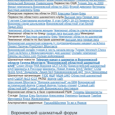
Апрельский Воронеж
Универсиада
Первенство ОШК
Турнир Эло до 2000
Финал чемпионата Воронежской области-2021
Второй дивизион
Ветераны
Быстрые шахматы
Блиц
Юниорские первенства области-2021
Классика
Рапид
Блиц
Первенство областного шахматного клуба
Высшая лига
Первая лига
V летняя Спартакиада молодёжи, II этап (ЦФО) 18-23
Первенство
Воронежа среди школьников
Воронежский областной этап Белой
Ладьи-2021
Чемпионат области среди женщин
Чемпионат области среди ветеранов
Чемпионат области по блицу
первая лига
высшая лига
Мемориал
Загоровского
быстрые шахматы
блиц
Чемпионат области по шахматам
Чемпионат области по быстрым шахматам
высшая лига
первая лига
Воронежская шахматная команда (с подтверждёнными никами) на lichess
Проект Патиум (PostOrion) ВКонтакте
Воронежский онлайн-турнир в честь начала весны
Турнир Voronezh Chess
Team на lichess к Международному дню шахмат
Онлайн-чемпионат
Европы на chess.com
Полная информация
Шахматные новости:
Telegram-канал о шахматах в Воронежской
области
Группа ВКонтакте "Воронежский областной шахматный
клуб"
Спорт-Игрок
РИА Воронеж
ЦСП СК ВО
Борисоглебский шахматный
клуб
Шахматы в Россоши
Шахматы. Новая Усмань
Клуб "Дебют" СОШ
№101
Клуб "Эндшпиль" Лицея №4
Нововоронежский ДДТ
Труд-Черноземье
Шахматные организации:
FIDE
ФШР
МШФ ЦФО
Областной шахматный
клуб
СШОР №13
ICCF
РАЗШ:
форум
сайт
Шахсекция ВКонтакте
"Воронеж шахматный" на БВФ
Воронежский
исторический форум
Cтарый форум (только чтение)
Старый сайт
областной ШФ
Старый сайт Воронежского фестиваля
Воронежская область в базе соревнований РШФ:
Турниры
Шахматисты
Соседи:
Липецк
Елец
Белгород
Алексеевка
Урюпинск
Балашов
Тамбов
Мичуринск
Курск
Железногорск
Альтернативно одаренные:
Раецкий&Беляев
Те же и Яриков
Воронежский шахматный форум