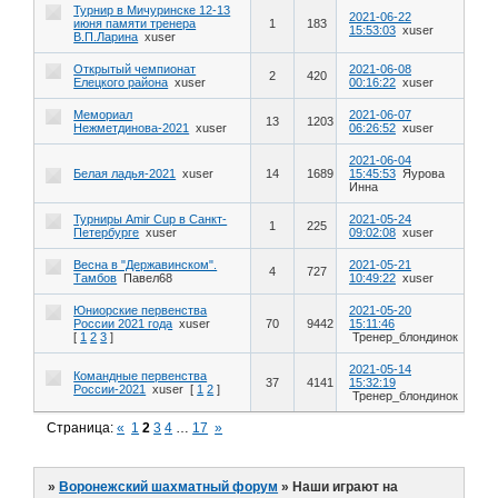
Турнир в Мичуринске 12-13
2021-06-22
июня памяти тренера
1
183
15:53:03
xuser
В.П.Ларина
xuser
Открытый чемпионат
2021-06-08
2
420
Елецкого района
xuser
00:16:22
xuser
Мемориал
2021-06-07
13
1203
Нежметдинова-2021
xuser
06:26:52
xuser
2021-06-04
Белая ладья-2021
xuser
14
1689
15:45:53
Яурова
Инна
Турниры Amir Cup в Санкт-
2021-05-24
1
225
Петербурге
xuser
09:02:08
xuser
Весна в "Державинском".
2021-05-21
4
727
Тамбов
Павел68
10:49:22
xuser
Юниорские первенства
2021-05-20
России 2021 года
xuser
70
9442
15:11:46
[
1
2
3
]
Тренер_блондинок
2021-05-14
Командные первенства
37
4141
15:32:19
России-2021
xuser
[
1
2
]
Тренер_блондинок
Страница:
«
1
2
3
4
…
17
»
»
Воронежский шахматный форум
»
Наши играют на