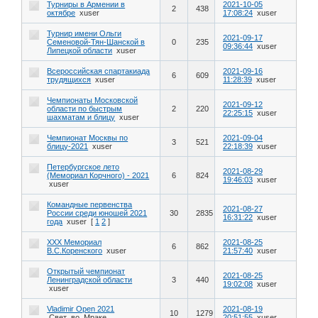
Турниры в Армении в
2021-10-05
2
438
октябре
xuser
17:08:24
xuser
Турнир имени Ольги
2021-09-17
Семеновой-Тян-Шанской в
0
235
09:36:44
xuser
Липецкой области
xuser
Всероссийская спартакиада
2021-09-16
6
609
трудящихся
xuser
11:28:39
xuser
Чемпионаты Московской
2021-09-12
области по быстрым
2
220
22:25:15
xuser
шахматам и блицу
xuser
Чемпионат Москвы по
2021-09-04
3
521
блицу-2021
xuser
22:18:39
xuser
Петербургское лето
2021-08-29
(Мемориал Корчного) - 2021
6
824
19:46:03
xuser
xuser
Командные первенства
2021-08-27
России среди юношей 2021
30
2835
16:31:22
xuser
года
xuser
[
1
2
]
XXX Мемориал
2021-08-25
6
862
В.С.Коренского
xuser
21:57:40
xuser
Открытый чемпионат
2021-08-25
Ленинградской области
3
440
19:02:08
xuser
xuser
Vladimir Open 2021
2021-08-19
10
1279
Свет_во_Мраке
20:51:55
xuser