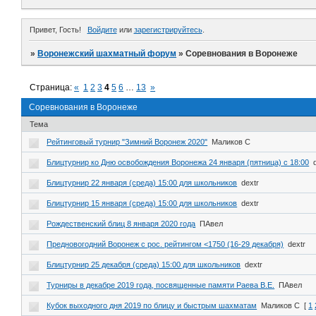
Привет, Гость!
Войдите
или
зарегистрируйтесь
.
»
Воронежский шахматный форум
»
Соревнования в Воронеже
Страница:
«
1
2
3
4
5
6
…
13
»
Соревнования в Воронеже
Тема
Рейтинговый турнир "Зимний Воронеж 2020"
Маликов С
Блицтурнир ко Дню освобождения Воронежа 24 января (пятница) с 18:00
Блицтурнир 22 января (среда) 15:00 для школьников
dextr
Блицтурнир 15 января (среда) 15:00 для школьников
dextr
Рождественский блиц 8 января 2020 года
ПАвел
Предновогодний Воронеж с рос. рейтингом <1750 (16-29 декабря)
dextr
Блицтурнир 25 декабря (среда) 15:00 для школьников
dextr
Турниры в декабре 2019 года, посвященные памяти Раева В.Е.
ПАвел
Кубок выходного дня 2019 по блицу и быстрым шахматам
Маликов С
[
1