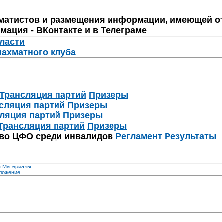
матистов и размещения информации, имеющей о
мация - ВКонтакте и в Телеграме
бласти
шахматного клуба
Трансляция партий
Призеры
сляция партий
Призеры
ляция партий
Призеры
Трансляция партий
Призеры
тво ЦФО среди инвалидов
Регламент
Результаты
я
Материалы
ложение