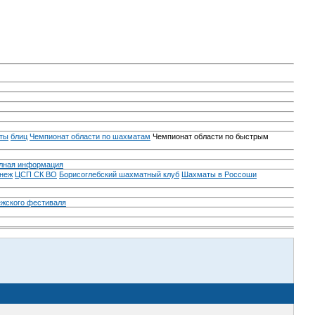
ты
блиц
Чемпионат области по шахматам
Чемпионат области по быстрым
лная информация
неж
ЦСП СК ВО
Борисоглебский шахматный клуб
Шахматы в Россоши
ежского фестиваля