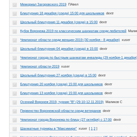
Мемориал Загоровского 2019
ПАвел
Блицтурнир 18 декабря (среда) 15:00 для школьников
dextr
Школьный блицтурнир 11 декабря (среда) в 15:00
dextr
Кубок Воронежа 2019 по классическим шахматам среди любителей
Мали
Чемпионат области среди женщин-2019 (30 ноября - 8 декабря)
xuser
Школьный блицтурнир 04 декабря (среда) в 15:00
dextr
Чемпионат города по быстрым шахматам инвалиды (29 ноября-1 декабря
Чемпионат области-2019
xuser
Школьный блицтурнир 27 ноября (среда) в 15:00
dextr
Блицтурнир 20 ноября (среда) 15:00 для школьников
dextr
Блицтурнир 13 ноября (среда) 15:00 для школьников
dextr
Осенний Воронеж 2019, турнир "В" (29.10-12.11.2019)
Маликов С
Первенство Воронежской области среди ветеранов
dextr
Чемпионат города Воронежа по блицу (27 октября) с 17:00
dextr
Шахматные турниры в "Максимире"
xuser
[
1
2
]