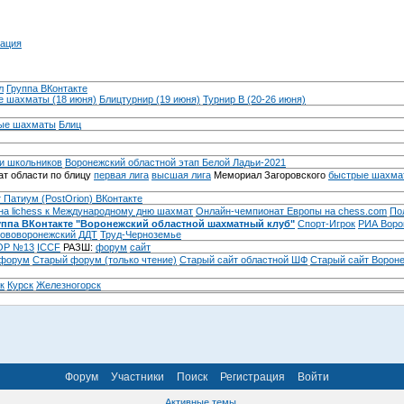
ация
л
Группа ВКонтакте
 шахматы (18 июня)
Блицтурнир (19 июня)
Турнир B (20-26 июня)
ые шахматы
Блиц
и школьников
Воронежский областной этап Белой Ладьи-2021
т области по блицу
первая лига
высшая лига
Мемориал Загоровского
быстрые шахма
 Патиум (PostOrion) ВКонтакте
на lichess к Международному дню шахмат
Онлайн-чемпионат Европы на chess.com
По
уппа ВКонтакте "Воронежский областной шахматный клуб"
Спорт-Игрок
РИА Воро
ововоронежский ДДТ
Труд-Черноземье
Р №13
ICCF
РАЗШ:
форум
сайт
 форум
Cтарый форум (только чтение)
Старый сайт областной ШФ
Старый сайт Ворон
к
Курск
Железногорск
Форум
Участники
Поиск
Регистрация
Войти
Активные темы