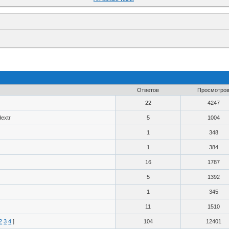
Ответов
Просмотро
22
4247
dextr
5
1004
1
348
1
384
16
1787
5
1392
1
345
11
1510
2
3
4
]
104
12401