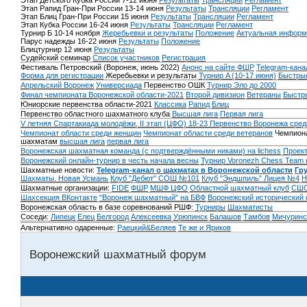
Этап Детского Кубка России 7-12 июня
Результаты
Трансляции
Регламент
Этап Рапид Гран-При России 13-14 июня
Результаты
Трансляции
Регламент
Этап Блиц Гран-При России 15 июня
Результаты
Трансляции
Регламент
Этап Кубка России 16-24 июня
Результаты
Трансляции
Регламент
Турнир Б 10-14 ноября
Жеребьевки и результаты
Положение
Актуальная информ
Парус надежды 16-22 июня
Результаты
Положение
Блицтурнир 12 июня
Результаты
Судейский семинар
Список участников
Регистрация
Фестиваль Петровский (Воронеж, июнь 2022)
Анонс на сайте ФШР
Telegram-кана
Форма для регистрации
Жеребьевки и результаты
Турнир A (10-17 июня)
Быстрые
Апрельский Воронеж
Универсиада
Первенство ОШК
Турнир Эло до 2000
Финал чемпионата Воронежской области-2021
Второй дивизион
Ветераны
Быстр
Юниорские первенства области-2021
Классика
Рапид
Блиц
Первенство областного шахматного клуба
Высшая лига
Первая лига
V летняя Спартакиада молодёжи, II этап (ЦФО) 18-23
Первенство Воронежа сред
Чемпионат области среди женщин
Чемпионат области среди ветеранов
Чемпиона
шахматам
высшая лига
первая лига
Воронежская шахматная команда (с подтверждёнными никами) на lichess
Проект
Воронежский онлайн-турнир в честь начала весны
Турнир Voronezh Chess Team 
Шахматные новости:
Telegram-канал о шахматах в Воронежской области
Гр
Шахматы. Новая Усмань
Клуб "Дебют" СОШ №101
Клуб "Эндшпиль" Лицея №4
Н
Шахматные организации:
FIDE
ФШР
МШФ ЦФО
Областной шахматный клуб
СШО
Шахсекция ВКонтакте
"Воронеж шахматный" на БВФ
Воронежский исторический
Воронежская область в базе соревнований РШФ:
Турниры
Шахматисты
Соседи:
Липецк
Елец
Белгород
Алексеевка
Урюпинск
Балашов
Тамбов
Мичуринс
Альтернативно одаренные:
Раецкий&Беляев
Те же и Яриков
Воронежский шахматный форум