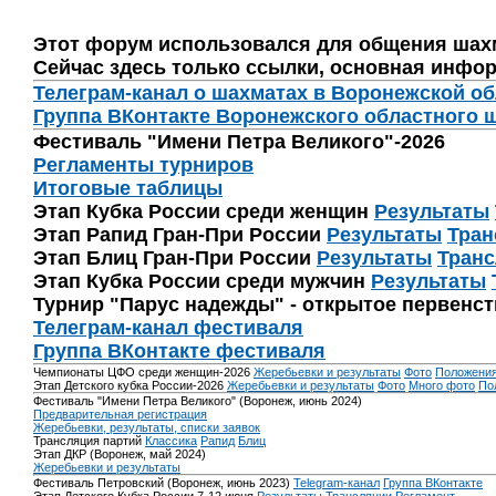
Этот форум использовался для общения шах
Сейчас здесь только ссылки, основная инфор
Телеграм-канал о шахматах в Воронежской о
Группа ВКонтакте Воронежского областного 
Фестиваль "Имени Петра Великого"-2026
Регламенты турниров
Итоговые таблицы
Этап Кубка России среди женщин
Результаты
Этап Рапид Гран-При России
Результаты
Тран
Этап Блиц Гран-При России
Результаты
Транс
Этап Кубка России среди мужчин
Результаты
Турнир "Парус надежды" - открытое первенс
Телеграм-канал фестиваля
Группа ВКонтакте фестиваля
Чемпионаты ЦФО среди женщин-2026
Жеребьевки и результаты
Фото
Положени
Этап Детского кубка России-2026
Жеребьевки и результаты
Фото
Много фото
По
Фестиваль "Имени Петра Великого" (Воронеж, июнь 2024)
Предварительная регистрация
Жеребьевки, результаты, списки заявок
Трансляция партий
Классика
Рапид
Блиц
Этап ДКР (Воронеж, май 2024)
Жеребьевки и результаты
Фестиваль Петровский (Воронеж, июнь 2023)
Telegram-канал
Группа ВКонтакте