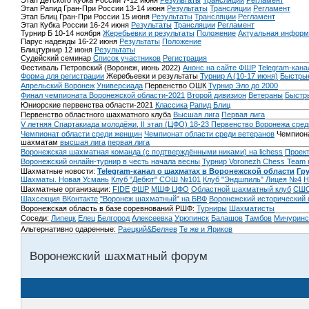
Этап Детского Кубка России 7-12 июня
Результаты
Трансляции
Регламент
Этап Рапид Гран-При России 13-14 июня
Результаты
Трансляции
Регламент
Этап Блиц Гран-При России 15 июня
Результаты
Трансляции
Регламент
Этап Кубка России 16-24 июня
Результаты
Трансляции
Регламент
Турнир Б 10-14 ноября
Жеребьевки и результаты
Положение
Актуальная информ
Парус надежды 16-22 июня
Результаты
Положение
Блицтурнир 12 июня
Результаты
Судейский семинар
Список участников
Регистрация
Фестиваль Петровский (Воронеж, июнь 2022)
Анонс на сайте ФШР
Telegram-кана
Форма для регистрации
Жеребьевки и результаты
Турнир A (10-17 июня)
Быстрые
Апрельский Воронеж
Универсиада
Первенство ОШК
Турнир Эло до 2000
Финал чемпионата Воронежской области-2021
Второй дивизион
Ветераны
Быстр
Юниорские первенства области-2021
Классика
Рапид
Блиц
Первенство областного шахматного клуба
Высшая лига
Первая лига
V летняя Спартакиада молодёжи, II этап (ЦФО) 18-23
Первенство Воронежа сред
Чемпионат области среди женщин
Чемпионат области среди ветеранов
Чемпиона
шахматам
высшая лига
первая лига
Воронежская шахматная команда (с подтверждёнными никами) на lichess
Проект
Воронежский онлайн-турнир в честь начала весны
Турнир Voronezh Chess Team 
Шахматные новости:
Telegram-канал о шахматах в Воронежской области
Гр
Шахматы. Новая Усмань
Клуб "Дебют" СОШ №101
Клуб "Эндшпиль" Лицея №4
Н
Шахматные организации:
FIDE
ФШР
МШФ ЦФО
Областной шахматный клуб
СШО
Шахсекция ВКонтакте
"Воронеж шахматный" на БВФ
Воронежский исторический
Воронежская область в базе соревнований РШФ:
Турниры
Шахматисты
Соседи:
Липецк
Елец
Белгород
Алексеевка
Урюпинск
Балашов
Тамбов
Мичуринс
Альтернативно одаренные:
Раецкий&Беляев
Те же и Яриков
Воронежский шахматный форум