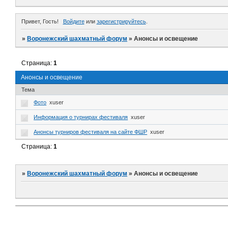
Привет, Гость!
Войдите
или
зарегистрируйтесь
.
»
Воронежский шахматный форум
»
Анонсы и освещение
Страница:
1
Анонсы и освещение
Тема
Фото
xuser
Информация о турнирах фестиваля
xuser
Анонсы турниров фестиваля на сайте ФШР
xuser
Страница:
1
»
Воронежский шахматный форум
»
Анонсы и освещение