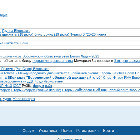
ация
л
Группа ВКонтакте
 шахматы (18 июня)
Блицтурнир (19 июня)
Турнир B (20-26 июня)
ые шахматы
Блиц
и школьников
Воронежский областной этап Белой Ладьи-2021
т области по блицу
первая лига
высшая лига
Мемориал Загоровского
быстрые шахма
 Патиум (PostOrion) ВКонтакте
на lichess к Международному дню шахмат
Онлайн-чемпионат Европы на chess.com
По
уппа ВКонтакте "Воронежский областной шахматный клуб"
Спорт-Игрок
РИА Воро
ововоронежский ДДТ
Труд-Черноземье
Р №13
ICCF
РАЗШ:
форум
сайт
 форум
Cтарый форум (только чтение)
Старый сайт областной ШФ
Старый сайт Ворон
к
Курск
Железногорск
Форум
Участники
Поиск
Регистрация
Войти
Активные темы