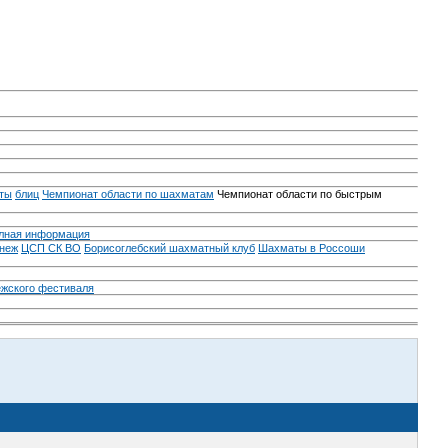
ты
блиц
Чемпионат области по шахматам
Чемпионат области по быстрым
лная информация
неж
ЦСП СК ВО
Борисоглебский шахматный клуб
Шахматы в Россоши
ежского фестиваля