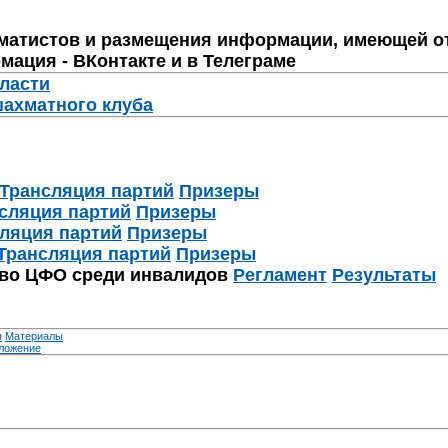
матистов и размещения информации, имеющей о
мация - ВКонтакте и в Телеграме
бласти
шахматного клуба
Трансляция партий
Призеры
сляция партий
Призеры
ляция партий
Призеры
Трансляция партий
Призеры
тво ЦФО среди инвалидов
Регламент
Результаты
я
Материалы
ложение