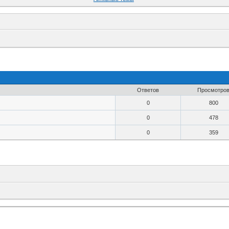
Ответов
Просмотро
0
800
0
478
0
359