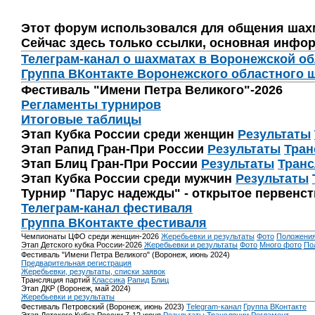
Этот форум использовался для общения шах
Сейчас здесь только ссылки, основная инфор
Телеграм-канал о шахматах в Воронежской о
Группа ВКонтакте Воронежского областного 
Фестиваль "Имени Петра Великого"-2026
Регламенты турниров
Итоговые таблицы
Этап Кубка России среди женщин
Результаты
Этап Рапид Гран-При России
Результаты
Тран
Этап Блиц Гран-При России
Результаты
Транс
Этап Кубка России среди мужчин
Результаты
Турнир "Парус надежды" - открытое первенс
Телеграм-канал фестиваля
Группа ВКонтакте фестиваля
Чемпионаты ЦФО среди женщин-2026
Жеребьевки и результаты
Фото
Положени
Этап Детского кубка России-2026
Жеребьевки и результаты
Фото
Много фото
По
Фестиваль "Имени Петра Великого" (Воронеж, июнь 2024)
Предварительная регистрация
Жеребьевки, результаты, списки заявок
Трансляция партий
Классика
Рапид
Блиц
Этап ДКР (Воронеж, май 2024)
Жеребьевки и результаты
Фестиваль Петровский (Воронеж, июнь 2023)
Telegram-канал
Группа ВКонтакте